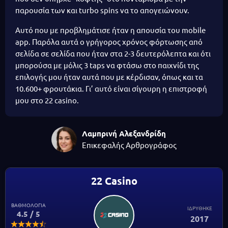
παρουσία των και turbo spins να το απογειώνουν.
Αυτό που με προβλημάτισε ήταν η απουσία του mobile
app. Παρόλα αυτά ο γρήγορος χρόνος φόρτωσης από
σελίδα σε σελίδα που ήταν στα 2-3 δευτερόλεπτα και ότι
μπορούσα με μόλις 3 taps να φτάσω στο παιχνίδι της
επιλογής μου ήταν αυτά που με κέρδισαν, όπως και τα
10.600+ φρουτάκια. Γι’ αυτό είναι σίγουρη η επιστροφή
μου στο 22 casino.
Λαμπρινή Αλεξανδρίδη
Επικεφαλής Αρθρογράφος
22 Casino
ΒΑΘΜΟΛΟΓΙΑ
ΙΔΡΥΘΗΚΕ
4.5 / 5
2017