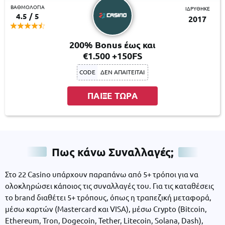
ΒΑΘΜΟΛΟΓΙΑ
ΙΔΡΥΘΗΚΕ
4.5 / 5
2017
200% Bonus έως και
€1.500 +150FS
CODE
ΔΕΝ ΑΠΑΙΤΕΙΤΑΙ
ΠΑΙΞΕ ΤΩΡΑ
Πως κάνω Συναλλαγές;
Στο 22 Casino υπάρχουν παραπάνω από 5+ τρόποι για να
ολοκληρώσει κάποιος τις συναλλαγές του. Για τις καταθέσεις
το brand διαθέτει 5+ τρόπους, όπως η τραπεζική μεταφορά,
μέσω καρτών (Mastercard και VISA), μέσω Crypto (Bitcoin,
Ethereum, Tron, Dogecoin, Tether, Litecoin, Solana, Dash),