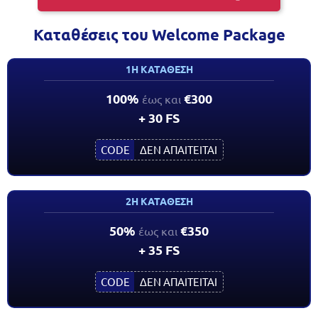
Καταθέσεις του Welcome Package
1Η ΚΑΤΆΘΕΣΗ
100%
€300
έως και
+
30 FS
CODE
ΔΕΝ ΑΠΑΙΤΕΙΤΑΙ
2Η ΚΑΤΆΘΕΣΗ
50%
€350
έως και
+
35 FS
CODE
ΔΕΝ ΑΠΑΙΤΕΙΤΑΙ