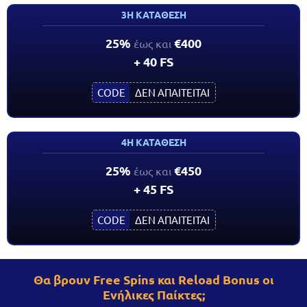
3Η ΚΑΤΆΘΕΣΗ
25%
€400
έως και
+
40 FS
CODE
ΔΕΝ ΑΠΑΙΤΕΙΤΑΙ
4Η ΚΑΤΆΘΕΣΗ
25%
€450
έως και
+
45 FS
CODE
ΔΕΝ ΑΠΑΙΤΕΙΤΑΙ
Θα βρουν Free Spins και Reload Bonus οι
Ενήλικες Παίκτες;