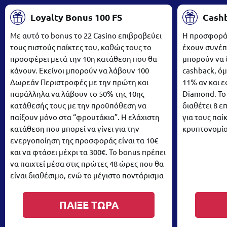
Loyalty Bonus 100 FS
Cash
Με αυτό το bonus το 22 Casino επιβραβεύει
H προσφορά ε
τους πιστούς παίκτες του, καθώς τους το
έχουν συνέπε
προσφέρει μετά την 10η κατάθεση που θα
μπορούν να 
κάνουν. Εκείνοι μπορούν να λάβουν 100
cashback, όμ
Δωρεάν Περιστροφές με την πρώτη και
11% αν και 
παράλληλα να λάβουν το 50% της 10ης
Diamond. Το
κατάθεσής τους με την προϋπόθεση να
διαθέτει 8 ε
παίξουν μόνο στα “φρουτάκια”. Η ελάχιστη
για τους παί
κατάθεση που μπορεί να γίνει για την
κρυπτονομίσ
ενεργοποίηση της προσφοράς είναι τα 10€
και να φτάσει μέχρι τα 300€. Το bonus πρέπει
να παιχτεί μέσα στις πρώτες 48 ώρες που θα
είναι διαθέσιμο, ενώ το μέγιστο ποντάρισμα
είναι τα 5€. Οι παίκτες για να “ξεκλειδώσουν”
τα κέρδη τους πρέπει να τζιράρουν Χ35 την
ΠΑΊΞΕ ΤΏΡΑ
προσφορά.