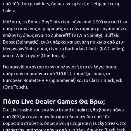
από 100+ top providers, όπως είναι η Fazi, η Netgame και η
Caleta.
Μάλιστα, τα Bonus Buy Slots είναι πάνω από 2.500 και εκεί δεν
υπάρχει κανένας περιορισμός στο ποντάρισμα με αγαπημένες
επιλογές, όπως είναι το Zubarefff Tv (Win Spinity), Buffalo
Boost (Spinmatic), ενώ υπάρχει και μεγάλη ποικιλία από 210+
Megaways Slots, όπως είναι το Barbarian Giants (KA Gaming)
και το Wild Coyote (One Touch).
Για παιχνίδια κόντρα στον υπολογιστή στο εν λόγω brand
υπάρχουν παραπάνω από 310 RNG τραπέζια, όπως το
European Roulette VIP (Spinomenal) και το Classic Blackjack
(One Touch).
Πόσα Live Dealer Games Θα Βρω;
Στο Live casino του εν λόγω brand οι παίκτες θα βρουν πάνω
από 200 ζωντανά παιχνίδια και τηλεπαιχνίδια από 10+
κορυφαία στούντιο, όπως είναι η Ezugi και η Lucky Streak. Στο
μπλάκτζακ υπάρχουν πάνω από 35 τίτλοι, όπως το Black Jack