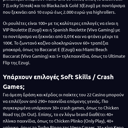
7 (Lucky Streak) και το BlackaJack Gold 3(Ezugi) με ποντάρισμα
που ξεκινάει από 10 ευρώ έως 2.000 ευρώ για highrollers.
Οι ρουλέτες είναι 100+ με τις καλύτερες επιλογές να είναι η
VIP Roulette (Ezugi) και η Spanish Roulette (Vivo Gaming) με
το ποντάρισμα να ξεκινάει από 0,01€ και να φτάνει μέχρι τα
100€. Το ζωντανό καζίνο ολοκληρώνουν 60+ τραπέζια
μπακαρά, όπως το Baccarat E (Ezugi) και Miami Beach
Baccarat (Vivo Gaming) και 5+ τηλεπαιχνίδια, όπως το Ultimate
Flip της Ezugi.
Υπάρχουν επιλογές Soft Skills / Crash
Games;
Για άμεση δράση και κέρδος οι παίκτες του 22 Casino μπορούν
να επιλέξουν από 290+ παιχνίδια επόμενης γενιάς. Πιο
συγκεκριμένα υπάρχουν 30+ crash games, όπως το Chicken
Road της (In Out). Επίσης, το εν λόγω brand διαθέτει 40+
πλίνκο παιχνίδια, όπως το Chicken Plinko (Only Play), 40+
μπίνγκο, όπως το Turbo Bingo της Mega Gmaes, 35+ κίνο Keno