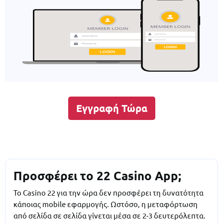
Εγγραφή Τώρα
Προσφέρει το 22 Casino App;
Το Casino 22 για την ώρα δεν προσφέρει τη δυνατότητα
κάποιας mobile εφαρμογής. Ωστόσο, η μεταφόρτωση
από σελίδα σε σελίδα γίνεται μέσα σε 2-3 δευτερόλεπτα.