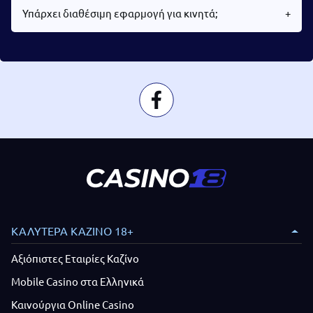
Casino δεν υπάγεται υπό το καθεστώς των ελληνικών
εγγύηση.
Η απάντηση είναι θετική. Φυσικά και έχουν πρόσβαση.
Υπάρχει διαθέσιμη εφαρμογή για κινητά;
νόμων που υπάρχουν. Κάτι που σημαίνει ότι τα κέρδη
Όσοι Έλληνες παίκτες έχουν συμπληρώσει το 18ο έτος
σας θα μεταβιβαστούν άθικτα στο πορτοφόλι σας.
της ηλικίας τους πληρούν αυτόματα όλες τις
Όχι, δεν υπάρχει διαθέσιμη εφαρμογή για κινητά.
προϋποθέσεις, ώστε να παίξουν στο 22 Casino, χωρίς
Παρόλα αυτά οι παίκτες μπορούν να βρουν με 3 taps το
κανένα πρόβλημα και κανέναν περιορισμό.
παιχνίδι της αρεσκείας τους, ενώ οι χρόνοι
μεταφόρτωσης είναι πολύ καλοί, αφού χρειάζονται 2-3
δευτερόλεπτα για να ανοίξει κάποια σελίδα.
ΚΑΛΎΤΕΡΑ ΚΑΖΊΝΟ 18+
Αξιόπιστες Εταιρίες Καζίνο
Mobile Casino στα Ελληνικά
Καινούργια Online Casino