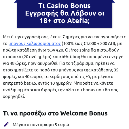
Τι Casino Bonus
Εγγραφής θα Λάβουν οι
18+ στο Atefia;
Μετά την εγγραφή σας, έχετε 7 ημέρες για να ενεργοποιήσετε
το
μπόνους καλωσορίσματος
(100% έως €1.000 + 200 ΔΠ), με
πρώτη κατάθεση άνω των €20. Οι free spins θα πιστωθούν
σταδιακά (20 ανά ημέρα) και κάθε δόση θα παραμένει ενεργή
για 48 ώρες, πριν ακυρωθεί. Για το τζιράρισμα, πρέπει να
στοιχηματίζετε το ποσό του μπόνους και της κατάθεσης 35
φορές, και 40 φορές τα κέρδη σας από τις FS, με μέγιστο
επιτρεπτό bet €5, εντός 10 ημερών. Μπορείτε να κάνετε
ανάληψη μέχρι και 6 φορές την αξία του bonus που θα σας
χορηγηθεί.
Τι να προσέξω στο Welcome Bonus
Μέγιστο ποντάρισμα 5 ευρώ