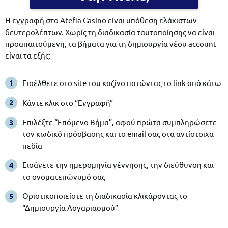
Η εγγραφή στο Atefia Casino είναι υπόθεση ελάχιστων
δευτερολέπτων. Χωρίς τη διαδικασία ταυτοποίησης να είναι
προαπαιτούμενη, τα βήματα για τη δημιουργία νέου account
είναι τα εξής:
1
Εισέλθετε στο site του καζίνο πατώντας το link από κάτω
2
Κάντε κλικ στο “Εγγραφή”
3
Επιλέξτε “Επόμενο Βήμα”, αφού πρώτα συμπληρώσετε
τον κωδικό πρόσβασης και το email σας στα αντίστοιχα
πεδία
4
Εισάγετε την ημερομηνία γέννησης, την διεύθυνση και
το ονοματεπώνυμό σας
5
Οριστικοποιείστε τη διαδικασία κλικάροντας το
“Δημιουργία Λογαριασμού”