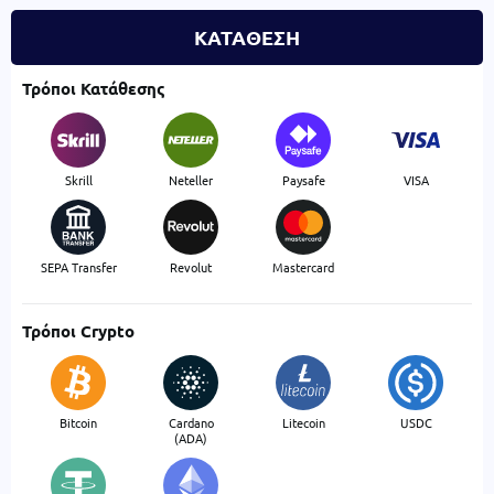
ΚΑΤΑΘΕΣΗ
Τρόποι Κατάθεσης
Skrill
Neteller
Paysafe
VISA
SEPA Transfer
Revolut
Mastercard
Τρόποι Crypto
Bitcoin
Cardano
Litecoin
USDC
(ADA)