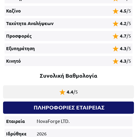
Καζίνο
4.5
/5
Ταχύτητα Αναλήψεων
4.2
/5
Προσφορές
4.7
/5
Εξυπηρέτηση
4.3
/5
Κινητό
4.3
/5
Συνολική Βαθμολογία
4.4
/5
ΠΛΗΡΟΦΟΡΙΕΣ ΕΤΑΙΡΕΙΑΣ
Εταιρεία
NovaForge LTD.
Ιδρύθηκε
2026