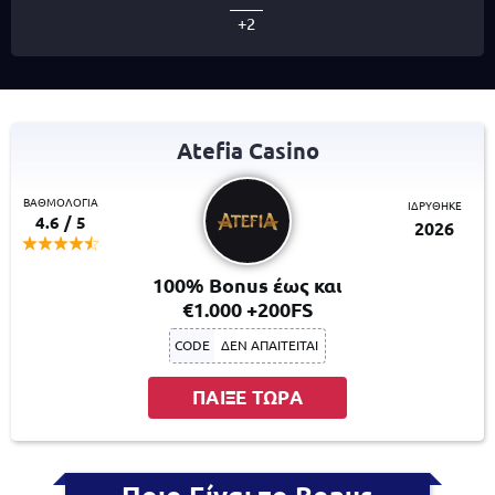
+2
Atefia Casino
ΒΑΘΜΟΛΟΓΙΑ
ΙΔΡΥΘΗΚΕ
4.6 / 5
2026
100% Bonus έως και
€1.000 +200FS
CODE
ΔΕΝ ΑΠΑΙΤΕΙΤΑΙ
ΠΑΙΞΕ ΤΩΡΑ