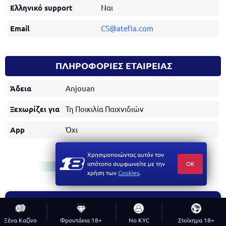
Ελληνικό support
Ναι
Email
CS@atefia.com
ΠΛΗΡΟΦΟΡΙΕΣ ΕΤΑΙΡΕΙΑΣ
Άδεια
Anjouan
Ξεχωρίζει για
Τη Ποικιλία Παιχνιδιών
App
Όχι
Χρησιμοποιώντας αυτόν τον
Κορυφαία Καζίνο
ιστότοπο συμφωνείτε με την
OK
χρήση των
Cookies
.
Eclipspins Casino
Ξένα Καζίνο
Φρουτάκια 18+
No KYC
Στοίχημα 18+