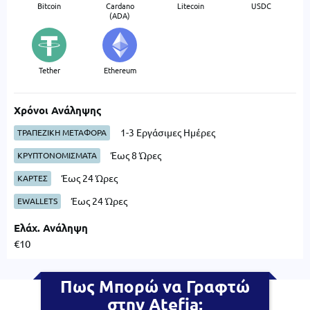
Bitcoin
Cardano
Litecoin
USDC
(ADA)
Tether
Ethereum
Χρόνοι Ανάληψης
1-3 Εργάσιμες Ημέρες
ΤΡΑΠΕΖΙΚΉ ΜΕΤΑΦΟΡΆ
Έως 8 Ώρες
ΚΡΥΠΤΟΝΟΜΊΣΜΑΤΑ
Έως 24 Ώρες
ΚΆΡΤΕΣ
Έως 24 Ώρες
EWALLETS
Ελάχ. Ανάληψη
€10
Πως Μπορώ να Γραφτώ
στην Atefia;