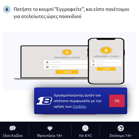
6
Πατήστε το κουμπί “Εγγραφείτε”, και είστε πανέτοιμοι
για ατελείωτες ώρες παιχνιδιού
Χρησιμοποιώντας αυτόν τον
ιστότοπο συμφωνείτε με την
OK
Εγγραφή Τώρα
χρήση των
Cookies
.
Ξένα Καζίνο
Φρουτάκια 18+
No KYC
Στοίχημα 18+