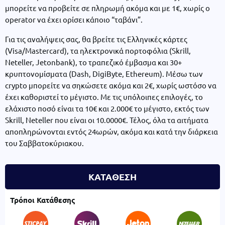
μπορείτε να προβείτε σε πληρωμή ακόμα και με 1€, χωρίς ο
operator να έχει ορίσει κάποιο “ταβάνι”.
Για τις αναλήψεις σας, θα βρείτε τις Ελληνικές κάρτες
(Visa/Mastercard), τα ηλεκτρονικά πορτοφόλια (Skrill,
Neteller, Jetonbank), το τραπεζικό έμβασμα και 30+
κρυπτονομίσματα (Dash, DigiByte, Ethereum). Μέσω των
crypto μπορείτε να σηκώσετε ακόμα και 2€, χωρίς ωστόσο να
έχει καθοριστεί το μέγιστο. Με τις υπόλοιπες επιλογές, το
ελάχιστο ποσό είναι τα 10€ και 2.000€ το μέγιστο, εκτός των
Skrill, Neteller που είναι οι 10.0000€. Τέλος, όλα τα αιτήματα
αποπληρώνονται εντός 24ωρών, ακόμα και κατά την διάρκεια
του Σαββατοκύριακου.
ΚΑΤΑΘΕΣΗ
Τρόποι Κατάθεσης