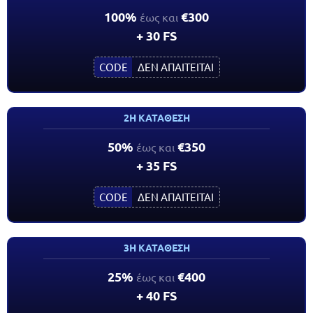
100%
€300
έως και
+
30 FS
CODE
ΔΕΝ ΑΠΑΙΤΕΙΤΑΙ
2Η ΚΑΤΆΘΕΣΗ
50%
€350
έως και
+
35 FS
CODE
ΔΕΝ ΑΠΑΙΤΕΙΤΑΙ
3Η ΚΑΤΆΘΕΣΗ
25%
€400
έως και
+
40 FS