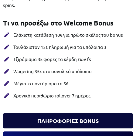
spins.
Τι να προσέξω στο Welcome Bonus
Ελάχιστη κατάθεση 10€ για πρώτο σκέλος του bonus
Τουλάχιστον 15€ πληρωμή για τα υπόλοιπα 3
Τζιράρισμα 35 φορές τα κέρδη των fs
Wagering 35x στο συνολικό υπόλοιπο
Μέγιστο ποντάρισμα τα 5€
Χρονικό περιθώριο rollover 7 ημέρες
ΠΛΗΡΟΦΟΡΙΕΣ BONUS