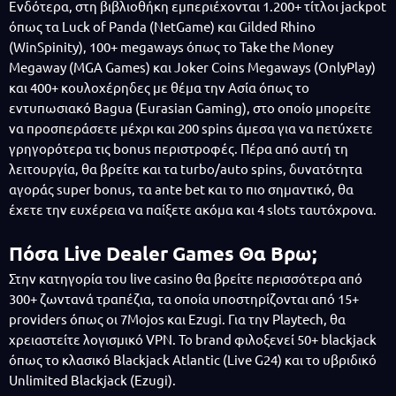
Ενδότερα, στη βιβλιοθήκη εμπεριέχονται 1.200+ τίτλοι jackpot
όπως τα Luck of Panda (NetGame) και Gilded Rhino
(WinSpinity), 100+ megaways όπως το Take the Money
Megaway (MGA Games) και Joker Coins Megaways (OnlyPlay)
και 400+ κουλοχέρηδες με θέμα την Ασία όπως το
εντυπωσιακό Bagua (Eurasian Gaming), στο οποίο μπορείτε
να προσπεράσετε μέχρι και 200 spins άμεσα για να πετύχετε
γρηγορότερα τις bonus περιστροφές. Πέρα από αυτή τη
λειτουργία, θα βρείτε και τα turbo/auto spins, δυνατότητα
αγοράς super bonus, τα ante bet και το πιο σημαντικό, θα
έχετε την ευχέρεια να παίξετε ακόμα και 4 slots ταυτόχρονα.
Πόσα Live Dealer Games Θα Βρω;
Στην κατηγορία του live casino θα βρείτε περισσότερα από
300+ ζωντανά τραπέζια, τα οποία υποστηρίζονται από 15+
providers όπως οι 7Mojos και Ezugi. Για την Playtech, θα
χρειαστείτε λογισμικό VPN. Το brand φιλοξενεί 50+ blackjack
όπως το κλασικό Blackjack Atlantic (Live G24) και το υβριδικό
Unlimited Blackjack (Ezugi).