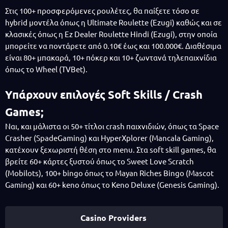
Στις 100+ προσφερόμενες ρουλέτες, θα παίξετε τόσο σε
hybrid μοντέλα όπως η Ultimate Roulette (Ezugi) καθώς και σε
κλασικές όπως η Ez Dealer Roulette Hindi (Ezugi), στην οποία
μπορείτε να ποντάρετε από 0.10€ έως και 100.000€. Διαθέσιμα
είναι 80+ μπακαρά, 10+ πόκερ και 10+ ζωντανά τηλεπαιχνίδια
όπως το Wheel (TVBet).
Υπάρχουν επιλογές Soft Skills / Crash
Games;
Ναι, και μάλιστα οι 50+ τίτλοι crash παιχνιδιών, όπως τα Space
Crasher (SpadeGaming) και HyperXplorer (Mancala Gaming),
κατέχουν ξεχωριστή θέση στο menu. Στα soft skill games, θα
βρείτε 60+ κάρτες ξυστού όπως το Sweet Love Scratch
(Mobilots), 100+ bingo όπως το Mayan Riches Bingo (Mascot
Gaming) και 60+ keno όπως το Keno Deluxe (Genesis Gaming).
Casino Providers