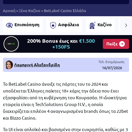
Αρχική
»
Ξένα Καζίνο
»
BetLabel Casino Ελλάδα
Επισκόπηση
Ασφάλεια
Καζίνο
200% Bonus έως και
€1.500
Παίξε
+150FS
Τελ. Ενημέρωση
Λαμπρινή Αλεξανδρίδη
16/07/2026
Το BetLabel Casino άνοιξε τις πόρτες του το 2024 και
υποδέχεται Έλληνες παίκτες 18+ χάρις την άδεια που έχει
εξασφαλίσει από τη κυβέρνηση του Κουρασάο. Η ιδιοκτήτρια
εταιρεία είναι η TechSolutions Group N.V., η οποία
διαχειρίζεται επιλέον 4 αναγνωρισμένα brands όπως τα 22bet
και Bizzo Casino.
To UI είναι απλοϊκό και βασισμένο στην ευχρηστία, καθώς με 3