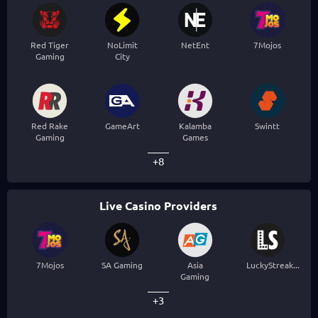
Red Tiger
NoLimit
NetEnt
7Mojos
Gaming
City
Red Rake
GameArt
Kalamba
Swintt
Gaming
Games
+8
Live Casino Providers
7Mojos
SA Gaming
Asia
LuckyStreak...
Gaming
+3