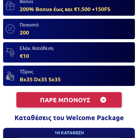
Bonus
200% Bonus έως και
€1.500 +150FS
Ποσοστό
200
Ελάχ. Κατάθεση
€10
Τζίρος
Bx35 Dx35 Sx35
ΠΑΡΕ ΜΠΟΝΟΥΣ
Καταθέσεις του Welcome Package
1Η ΚΑΤΆΘΕΣΗ