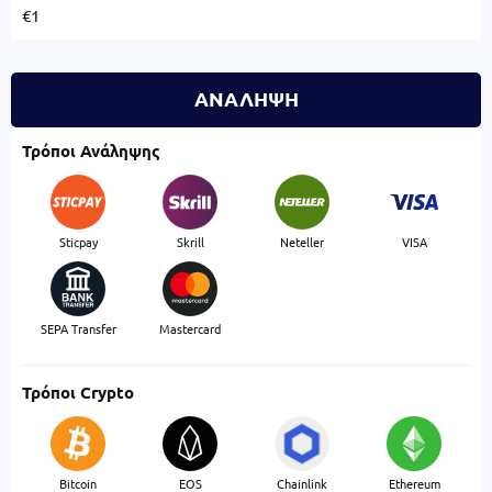
€1
ΑΝΑΛΗΨΗ
Τρόποι Ανάληψης
Sticpay
Skrill
Neteller
VISA
SEPA Transfer
Mastercard
Τρόποι Crypto
Bitcoin
EOS
Chainlink
Ethereum