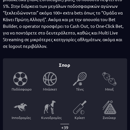
5%. Στην διάρκεια των μεγάλων ποδοσφαιρικών αγώνων
“ξεκλειδώνονται” ακόμα 100+ extra bets όπως το “Ομάδα να
Κάνει Πρώτη Αλλαγή”. Ακόμα και με την απουσία του Bet
Builder, ο operator προσφέρει το Cash Out, το One-Click Bet,
για να ποντάρετε στο δευτερόλεπτο, καθώς και Multi Live
Streaming σε μικρότερες κατηγορίες αθλημάτων, ακόμα και
σε logout περιβάλλον.
Σπορ
Ποδόσφαιρο
Μπάσκετ
Τένις
Μποξ
Ιπποδρομίες
Κυνοδρομίες
Κρίκετ
Σνούκερ
+39