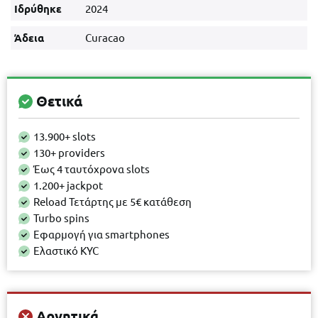
Ιδρύθηκε
2024
Άδεια
Curacao
Θετικά
13.900+ slots
130+ providers
Έως 4 ταυτόχρονα slots
1.200+ jackpot
Reload Τετάρτης με 5€ κατάθεση
Turbo spins
Εφαρμογή για smartphones
Ελαστικό KYC
Αρνητικά