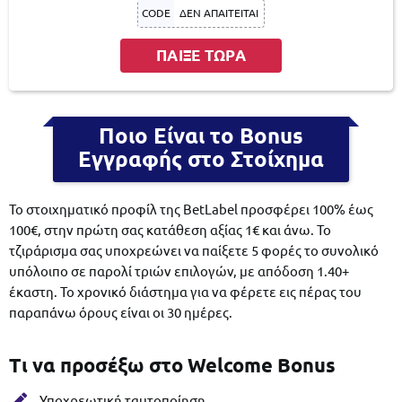
CODE
ΔΕΝ ΑΠΑΙΤΕΙΤΑΙ
ΠΑΙΞΕ ΤΩΡΑ
Ποιο Είναι το Bonus
Εγγραφής στο Στοίχημα
To στοιχηματικό προφίλ της BetLabel προσφέρει 100% έως
100€, στην πρώτη σας κατάθεση αξίας 1€ και άνω. Το
τζιράρισμα σας υποχρεώνει να παίξετε 5 φορές το συνολικό
υπόλοιπο σε παρολί τριών επιλογών, με απόδοση 1.40+
έκαστη. Το χρονικό διάστημα για να φέρετε εις πέρας του
παραπάνω όρους είναι οι 30 ημέρες.
Τι να προσέξω στο Welcome Bonus
Υποχρεωτική ταυτοποίηση