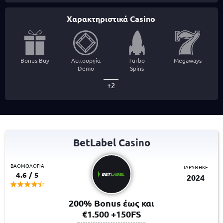
Χαρακτηριστικά Casino
Bonus Buy
Λειτουργία
Turbo
Megaways
Demo
Spins
+2
BetLabel Casino
ΒΑΘΜΟΛΟΓΙΑ
ΙΔΡΥΘΗΚΕ
4.6 / 5
2024
200% Bonus έως και
€1.500 +150FS