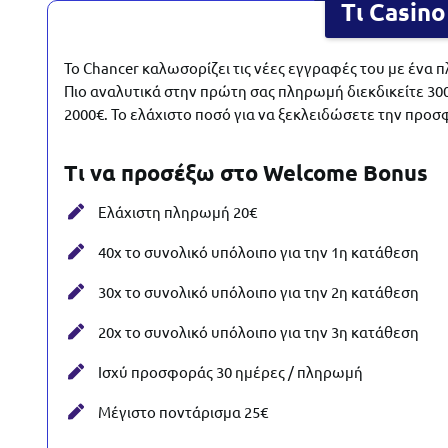
Τι Casin
Το Chancer καλωσορίζει τις νέες εγγραφές του με ένα
Πιο αναλυτικά στην πρώτη σας πληρωμή διεκδικείτε 300
2000€. Το ελάχιστο ποσό για να ξεκλειδώσετε την προσφο
Τι να προσέξω στο Welcome Bonus
Ελάχιστη πληρωμή 20€
40x το συνολικό υπόλοιπο για την 1η κατάθεση
30x το συνολικό υπόλοιπο για την 2η κατάθεση
20x το συνολικό υπόλοιπο για την 3η κατάθεση
Ισχύ προσφοράς 30 ημέρες / πληρωμή
Μέγιστο ποντάρισμα 25€