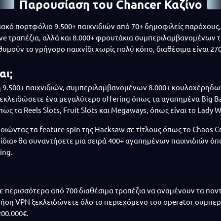
Παρουσίαση του Chancer Καζίνο
ακό πορτφόλιο 9.500+ παιχνιδιών από 70+ δημοφιλείς παρόχους,
ve τραπέζια, αλλά και 8.000+ φρουτάκια συμπεριλαμβανομένων τ
θυμούν το γρήγορο παιχνίδι χωρίς πολύ κόπο, διαθέσιμα είναι 270+
αι;
ή 9.500+ παιχνιδιών, συμπεριλαμβανομένων 8.000+ κουλοχέρηδω
εκλειδώσετε ένα μεγαλύτερο offering όπως τα αγαπημένα Big Bas
πως τα Reels Slots, Fruit Slots και Megaways, όπως είναι το Lady
οιώντας τα feature spin της Hacksaw σε τίτλους όπως το Chaos 
δια» θα συναντήσετε μια σειρά 400+ αγαπημένων παιχνιδιών όπως B
ing.
με περισσότερα από 700 διαθέσιμα τραπέζια να αναμένουν τα πον
η χρήση VPN ξεκλειδώνετε όλο το περιεχόμενο του operator συμπερ
200.000€.