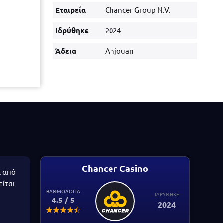
Εταιρεία
Chancer Group N.V.
Ιδρύθηκε
2024
Άδεια
Anjouan
Chancer Casino
α από
ίται
ΒΑΘΜΟΛΟΓΙΑ
ΙΔΡΥΘΗΚΕ
4.5 / 5
2024