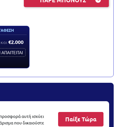
ΠΑΡΕ ΜΠΟΝΟΥΣ
ΤΆΘΕΣΗ
€2.000
 και
 ΑΠΑΙΤΕΙΤΑΙ
 προσφορά αυτή ισχύει
Παίξε Τώρα
τάρισμα που δικαιούστε