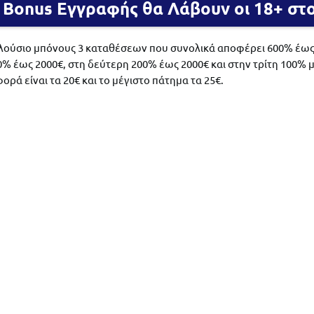
o Bonus Εγγραφής θα Λάβουν οι 18+ στο
 πλούσιο μπόνους 3 καταθέσεων που συνολικά αποφέρει 600% έως
% έως 2000€, στη δεύτερη 200% έως 2000€ και στην τρίτη 100% 
ρά είναι τα 20€ και το μέγιστο πάτημα τα 25€.