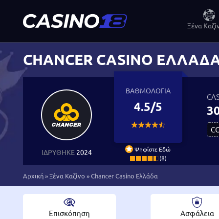
Ξένα Καζί
CHANCER CASINO ΕΛΛΆΔ
ΒΑΘΜΟΛΟΓΙΑ
CA
4.5/5
3
C
Ψηφίστε Εδώ
ΙΔΡΥΘΗΚΕ
2024
(
8
)
Αρχική
»
Ξένα Καζίνο
»
Chancer Casino Ελλάδα
Επισκόπηση
Ασφάλεια