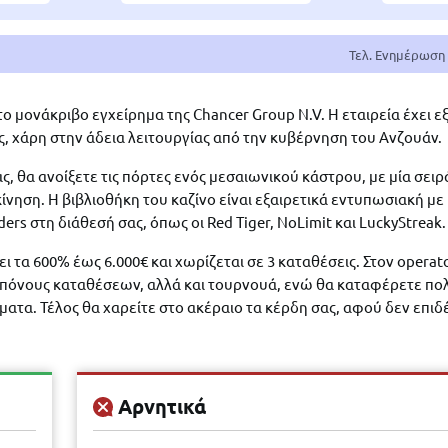
Τελ. Ενημέρωση
το μονάκριβο εγχείρημα της Chancer Group N.V. Η εταιρεία έχει 
ες, χάρη στην άδεια λειτουργίας από την κυβέρνηση του Ανζουάν.
, θα ανοίξετε τις πόρτες ενός μεσαιωνικού κάστρου, με μία σειρ
νηση. Η βιβλιοθήκη του καζίνο είναι εξαιρετικά εντυπωσιακή με
ers στη διάθεσή σας, όπως οι Red Tiger, NoLimit και LuckyStreak.
 τα 600% έως 6.000€ και χωρίζεται σε 3 καταθέσεις. Στον operato
μπόνους καταθέσεων, αλλά και τουρνουά, ενώ θα καταφέρετε πο
ατα. Τέλος θα χαρείτε στο ακέραιο τα κέρδη σας, αφού δεν επιδ
Αρνητικά