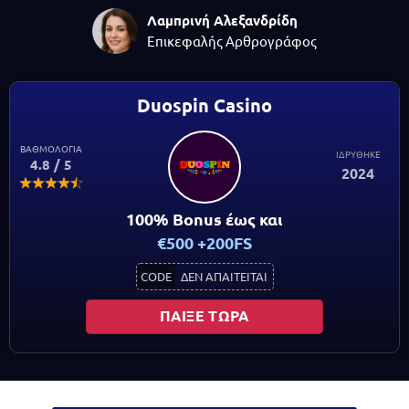
Λαμπρινή Αλεξανδρίδη
Επικεφαλής Αρθρογράφος
Duospin Casino
ΒΑΘΜΟΛΟΓΙΑ
ΙΔΡΥΘΗΚΕ
4.8 / 5
2024
100% Bonus έως και
€500 +200FS
CODE
ΔΕΝ ΑΠΑΙΤΕΙΤΑΙ
ΠΑΙΞΕ ΤΩΡΑ