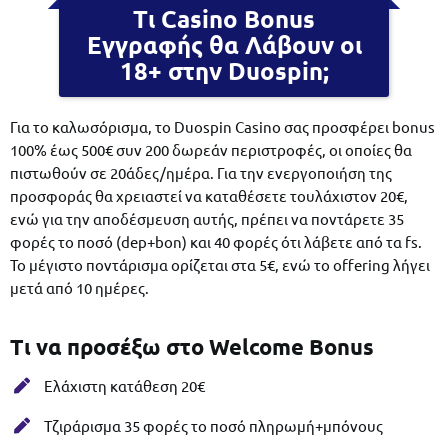
Τι Casino Bonus
Εγγραφής θα Λάβουν οι
18+ στην Duospin;
Για το καλωσόρισμα, το Duospin Casino σας προσφέρει bonus
100% έως 500€ συν 200 δωρεάν περιστροφές, οι οποίες θα
πιστωθούν σε 20άδες/ημέρα. Για την ενεργοποιήση της
προσφοράς θα χρειαστεί να καταθέσετε τουλάχιστον 20€,
ενώ για την αποδέσμευση αυτής, πρέπει να ποντάρετε 35
φορές το ποσό (dep+bon) και 40 φορές ότι λάβετε από τα fs.
Το μέγιστο ποντάρισμα ορίζεται στα 5€, ενώ το offering λήγει
μετά από 10 ημέρες.
Τι να προσέξω στο Welcome Bonus
Ελάχιστη κατάθεση 20€
Τζιράρισμα 35 φορές το ποσό πληρωμή+μπόνους