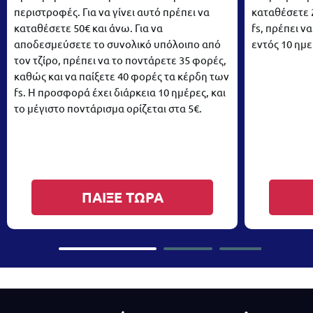
περιστροφές. Για να γίνει αυτό πρέπει να
καταθέσετε 
καταθέσετε 50€ και άνω. Για να
fs, πρέπει ν
αποδεσμεύσετε το συνολικό υπόλοιπο από
εντός 10 ημε
τον τζίρο, πρέπει να το ποντάρετε 35 φορές,
καθώς και να παίξετε 40 φορές τα κέρδη των
fs. Η προσφορά έχει διάρκεια 10 ημέρες, και
το μέγιστο ποντάρισμα ορίζεται στα 5€.
ΠΑΊΞΕ ΤΏΡΑ