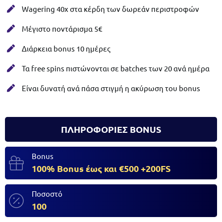
Wagering 40x στα κέρδη των δωρεάν περιστροφών
Μέγιστο ποντάρισμα 5€
Διάρκεια bonus 10 ημέρες
Τα free spins πιστώνονται σε batches των 20 ανά ημέρα
Είναι δυνατή ανά πάσα στιγμή η ακύρωση του bonus
ΠΛΗΡΟΦΟΡΙΕΣ BONUS
Bonus
100% Bonus έως και
€500 +200FS
Ποσοστό
100