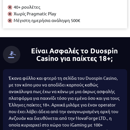
40+ ρουλέτες
Χωρίς Pragmatic Play
Μέγιστη ημερήσια ανάληψη 500€
Είναι Ασφαλές το Duospin
Casino για παίκτες 18+;
Έκανα φύλλο και φτερό τη σελίδα του Duospin Casino,
με τον κόπο μου να αποδίδει καρπούς καθώς
ανακάλυψα πως έχω να κάνω με μια άκρως ασφαλής
πλατφόρμα για παιχνίδι τόσο για εμένα όσο και για τους
Έλληνες παίκτες 18+. Αρχικά μιλάμε για έναν operator
που έχει λάβει άδεια από την αναγνωρισμένη αρχή του
Ανζουάν και διευθύνεται από την NovaForge LTD., η
οποία κυριαρχεί στο χώρο του iGaming με 100+