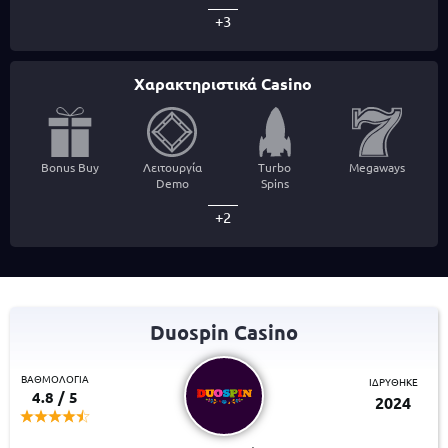
+3
Χαρακτηριστικά Casino
Bonus Buy
Λειτουργία
Turbo
Megaways
Demo
Spins
+2
Duospin Casino
ΒΑΘΜΟΛΟΓΙΑ
ΙΔΡΥΘΗΚΕ
4.8 / 5
2024