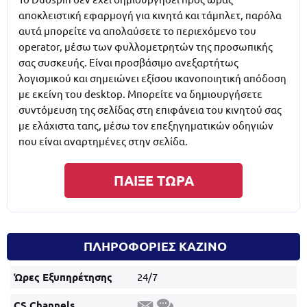
αποκλειστική εφαρμογή για κινητά και τάμπλετ, παρόλα
αυτά μπορείτε να απολαύσετε το περιεχόμενο του
operator, μέσω των φυλλομετρητών της προσωπικής
σας συσκευής. Είναι προσβάσιμο ανεξαρτήτως
λογισμικού και σημειώνει εξίσου ικανοποιητική απόδοση
με εκείνη του desktop. Μπορείτε να δημιουργήσετε
συντόμευση της σελίδας στη επιφάνεια του κινητού σας
με ελάχιστα ταπς, μέσω τον επεξηγηματικών οδηγιών
που είναι αναρτημένες στην σελίδα.
ΠΑΊΞΕ ΤΏΡΑ
ΠΛΗΡΟΦΟΡΙΕΣ ΚΑΖΙΝΟ
Ώρες Εξυπηρέτησης
24/7
CS Channels