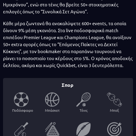
Ημιχρόνου”, ενώ στο τένις θα βρείτε 50+ στοιχηματικές
επιλογές όπως το “Συνολικά Σετ Αγώνα”.
Κάθε μέρα ζωντανά θα ανακαλύψετε 600+ events, τα οποία
δίνουν 9% μέση γκανιότα. Στα live ποδοσφαιρικά match
επιπέδου Premier League και Champions League, θα ανοίξουν
50+ extra αγορές όπως το “Επόμενος Παίκτες να Δεχτεί
Κόκκινη”, με τον bookmaker στα παραπάνω τουρνουά να
ρίχνει το ποσοστιαίο του κέρδους στο 5%. Ο χρόνος αποδοχής
δελτίου, ακόμα και χωρίς Quickbet, είναι 3 δευτερόλεπτα.
Σπορ
Ποδόσφαιρο
Μπάσκετ
Τένις
Μποξ