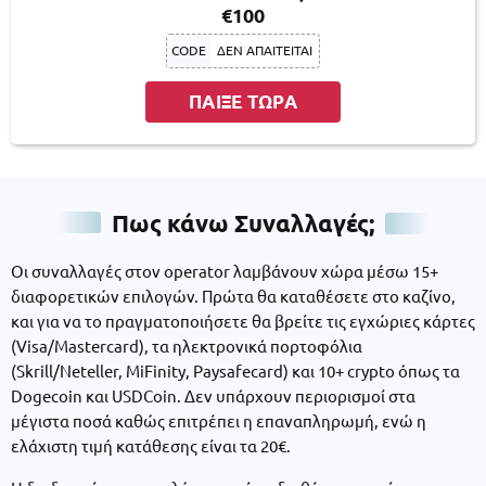
€100
CODE
ΔΕΝ ΑΠΑΙΤΕΙΤΑΙ
ΠΑΙΞΕ ΤΩΡΑ
Πως κάνω Συναλλαγές;
Οι συναλλαγές στον operator λαμβάνουν χώρα μέσω 15+
διαφορετικών επιλογών. Πρώτα θα καταθέσετε στο καζίνο,
και για να το πραγματοποιήσετε θα βρείτε τις εγχώριες κάρτες
(Visa/Mastercard), τα ηλεκτρονικά πορτοφόλια
(Skrill/Neteller, MiFinity, Paysafecard) και 10+ crypto όπως τα
Dogecoin και USDCoin. Δεν υπάρχουν περιορισμοί στα
μέγιστα ποσά καθώς επιτρέπει η επαναπληρωμή, ενώ η
ελάχιστη τιμή κατάθεσης είναι τα 20€.