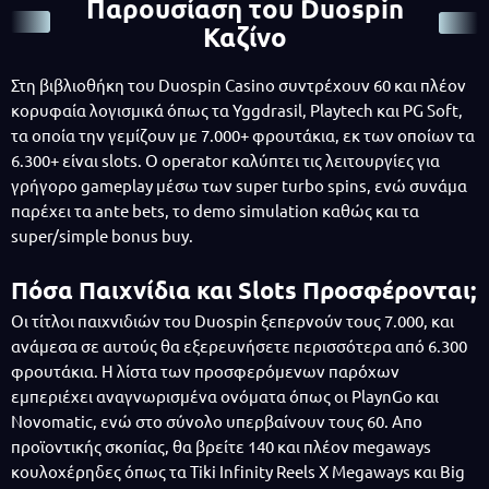
Παρουσίαση του Duospin
Καζίνο
Στη βιβλιοθήκη του Duospin Casino συντρέχουν 60 και πλέον
κορυφαία λογισμικά όπως τα Yggdrasil, Playtech και PG Soft,
τα οποία την γεμίζουν με 7.000+ φρουτάκια, εκ των οποίων τα
6.300+ είναι slots. Ο operator καλύπτει τις λειτουργίες για
γρήγορο gameplay μέσω των super turbo spins, ενώ συνάμα
παρέχει τα ante bets, το demo simulation καθώς και τα
super/simple bonus buy.
Πόσα Παιχνίδια και Slots Προσφέρονται;
Οι τίτλοι παιχνιδιών του Duospin ξεπερνούν τους 7.000, και
ανάμεσα σε αυτούς θα εξερευνήσετε περισσότερα από 6.300
φρουτάκια. Η λίστα των προσφερόμενων παρόχων
εμπεριέχει αναγνωρισμένα ονόματα όπως οι PlaynGo και
Novomatic, ενώ στο σύνολο υπερβαίνουν τους 60. Απο
προϊοντικής σκοπίας, θα βρείτε 140 και πλέον megaways
κουλοχέρηδες όπως τα Tiki Infinity Reels X Megaways και Big