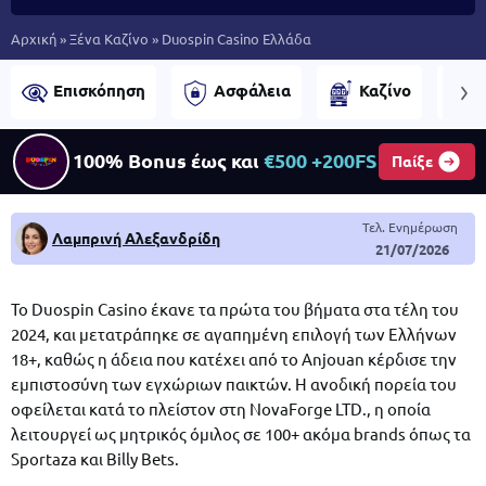
Αρχική
»
Ξένα Καζίνο
»
Duospin Casino Ελλάδα
Επισκόπηση
Ασφάλεια
Καζίνο
100% Bonus έως και
€500 +200FS
Παίξε
Τελ. Ενημέρωση
Λαμπρινή Αλεξανδρίδη
21/07/2026
Το Duospin Casino έκανε τα πρώτα του βήματα στα τέλη του
2024, και μετατράπηκε σε αγαπημένη επιλογή των Ελλήνων
18+, καθώς η άδεια που κατέχει από το Anjouan κέρδισε την
εμπιστοσύνη των εγχώριων παικτών. Η ανοδική πορεία του
οφείλεται κατά το πλείστον στη NovaForge LTD., η οποία
λειτουργεί ως μητρικός όμιλος σε 100+ ακόμα brands όπως τα
Sportaza και Billy Bets.