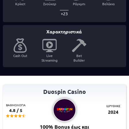
Κρίκετ
Σνούκερ
Ράγκμπι
Βελάκια
+23
Χαρακτηριστικά
Cash Out
Live
Bet
Streaming
Builder
Duospin Casino
ΒΑΘΜΟΛΟΓΙΑ
ΙΔΡΥΘΗΚΕ
4.8 / 5
2024
100% Bonus έως και