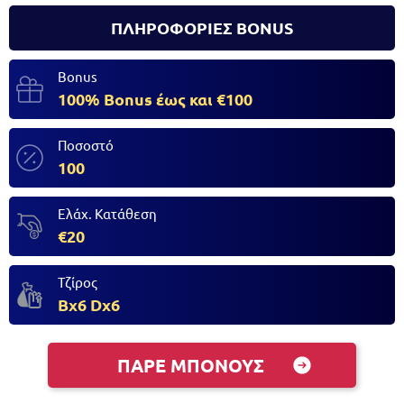
ΠΛΗΡΟΦΟΡΙΕΣ BONUS
Bonus
100% Bonus έως και
€100
Ποσοστό
100
Ελάχ. Κατάθεση
€20
Τζίρος
Bx6 Dx6
ΠΑΡΕ ΜΠΟΝΟΥΣ