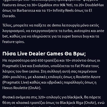
features όπως τα 30+ Gigablox στο 90k Yeti, τα 20+ DoubleMax
όπως το Barbarossa και τα 15+ Infinity Reels όπως το El
Dorado.
Τέλος, μπορείτε να παίξετε σε demo λειτουργία μόνο εκτός
λογαριασμού, να ενεργοποιήσετε τα turbo, autospins και ante
bet, καθώς για να πληρώσετε για τα super bonus buy και τα
feature spins.
Πόσα Live Dealer Games Θα Βρω;
Με περισσότερα από 650 τραπέζια και 10+ στούντιο όπως οι
Pragmatic Live και Evolution, υποδέχεται το Fat Pirate τους
λάτρεις του live casino. Στη συλλογή αυτή σας περιμένουν
200+ ρουλέτες, με κλασικές επιλογές όπως η Roulette Azure
(Pragmatic Live) καθώς και υβριδικές παραλλαγές όπως η
Nexus Roulette (OnAir).
Φυσικά ανάμεσα στις 320+ επιλογές για blackjack, θα πάρετε
θέση σε κλασικά τραπέζια όπως το Blackjack Riga (OnAir), ενώ