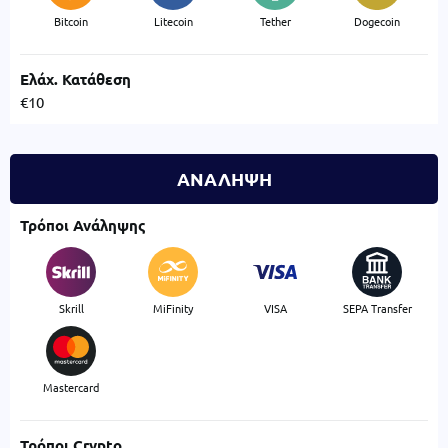
Bitcoin
Litecoin
Tether
Dogecoin
Ελάχ. Κατάθεση
€10
ΑΝΑΛΗΨΗ
Τρόποι Ανάληψης
Skrill
MiFinity
VISA
SEPA Transfer
Mastercard
Τρόποι Crypto