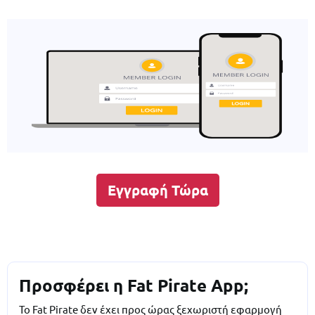
Εγγραφή Τώρα
Προσφέρει η Fat Pirate App;
Το Fat Pirate δεν έχει προς ώρας ξεχωριστή εφαρμογή