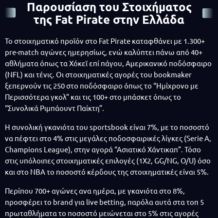
Παρουσίαση του Στοιχήματος
της Fat Pirate στην Ελλάδα
Το στοιχηματικό προϊόν στο Fat Pirate καταφθάνει με 1.300+
pre-match αγώνες ημερησίως, ενώ καλύπτει πάνω από 40+
αθλήματα όπως τα Χόκεϊ επί πάγου, Αμερικανικό ποδόσφαιρο
(NFL) και τένις. Οι στοιχηματικές αγορές του bookmaker
ξεπερνούν τις 250 στο ποδόσφαιρο όπως το “Ημίχρονο με
Περισσότερα γκολ” και τις 100+ στο μπάσκετ όπως το
“Συνολικά Ριμπάουντ Παίκτη”.
Η συνολική γκανιότα του sportsbook είναι 7%, με το ποσοστό
να πέφτει στο 4% στις μεγάλες ποδοσφαιρικές λίγκες (Serie A,
Champions League), στην αγορά “Ασιατικό Χάντικαπ”. Τόσο
στις υπόλοιπες στοιχηματικές επιλογές (1Χ2, GG/NG, O/U) όσο
και στο NBA το ποσοστό κέρδους της στοιχηματικές είναι 5%.
Περίπου 700+ αγώνες ανα ημέρα, με γκανιότα στο 8%,
προσφέρει το brand για live betting, παρόλα αυτά στα τοπ 5
πρωταθλήματα το ποσοστό μειώνεται στο 5% στις αγορές