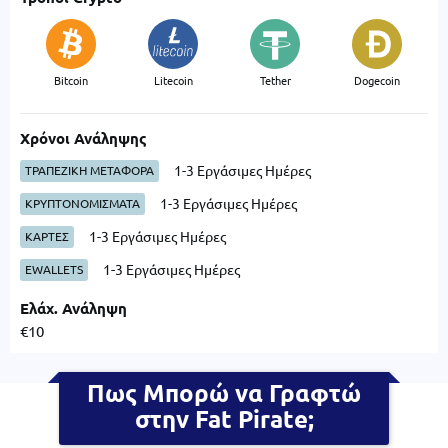
Bitcoin
Litecoin
Tether
Dogecoin
Χρόνοι Ανάληψης
1-3 Εργάσιμες Ημέρες
ΤΡΑΠΕΖΙΚΉ ΜΕΤΑΦΟΡΆ
1-3 Εργάσιμες Ημέρες
ΚΡΥΠΤΟΝΟΜΊΣΜΑΤΑ
1-3 Εργάσιμες Ημέρες
ΚΆΡΤΕΣ
1-3 Εργάσιμες Ημέρες
EWALLETS
Ελάχ. Ανάληψη
€10
Πως Μπορώ να Γραφτώ
στην Fat Pirate;