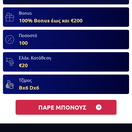
Bonus
100% Bonus έως και
€200
Ποσοστό
100
Ελάχ. Κατάθεση
€20
Τζίρος
Bx6 Dx6
ΠΑΡΕ ΜΠΟΝΟΥΣ