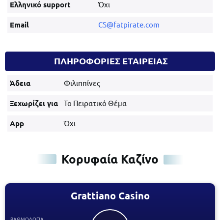
Ελληνικό support
Όχι
Email
CS@fatpirate.com
ΠΛΗΡΟΦΟΡΙΕΣ ΕΤΑΙΡΕΙΑΣ
Άδεια
Φιλιππίνες
Ξεχωρίζει για
Το Πειρατικό Θέμα
App
Όχι
Κορυφαία Καζίνο
Grattiano Casino
ΒΑΘΜΟΛΟΓΙΑ