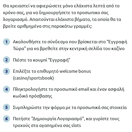
Θα χρειαστεί να αφιερώσετε μόνο ελάχιστα λεπτά από το
χρόνο σας, για να δημιουργήσετε το προσωπικο σας
λογαριασμό. Απαιτούνται ελάχιστα βήματα, τα οποία θα τα
βρείτε αριθμημένα στις παρακάτω γραμμές:
1
Ακολουθήστε το σύνδεσμο που βρίσκεται στο “Εγγραφή
Τώρα” για να βρεθείτε στην κεντρική σελίδα του καζίνο
2
Πιέστε το κουμπί “Εγγραφή”
3
Επιλέξτε το επιθυμητό welcome bonus
(casino/sportsbook)
4
Πληκτρολογήστε το προσωπικό email και έναν ασφαλή
κωδικό πρόσβασης
5
Συμπληρώστε την φόρμα με τα προσωπικά σας στοιχεία
6
Πατήστε “Δημιουργία Λογαριασμό”, και γυρίστε τους
τροχούς στα αγαπημένα σας slots