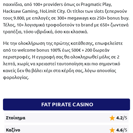
παιχνίδια, από 100+ providers όπως οι Pragmatic Play,
Hacksaw Gaming, NoLimit City. Οι τίτλοι των slots ξεπερνούν
τους 9.800, με επιλογές σε 300+ megaways και 250+ bonus buy.
Τέλος, 10+ λογισμικά τροφοδοτούν το brand με 650+ ζωντανά
τραπέζια, τόσο υβριδικά, όσο και κλασικά.
Με την ολοκλήρωση της πρώτης κατάθεσης, επωφελείστε
από το welcome bonus 100% έως 500€ + 200 δωρεάν
περιστροφές. Η εγγραφή σας θα ολοκληρωθεί μόλις σε 2
λεπτά, χωρίς να χρειαστεί ταυτοποίηση και πιο σημαντικό
κανείς δεν θα βάλει χέρι στα κέρδη σας, λόγω απουσίας
φορολογίας.
FAT PIRATE CASINO
Στοίχημα
4.2
/5
Καζίνο
4.6
/5