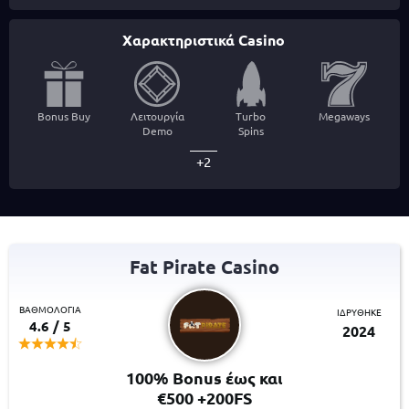
Χαρακτηριστικά Casino
Bonus Buy
Λειτουργία
Turbo
Megaways
Demo
Spins
+2
Fat Pirate Casino
ΒΑΘΜΟΛΟΓΙΑ
ΙΔΡΥΘΗΚΕ
4.6 / 5
2024
100% Bonus έως και
€500 +200FS