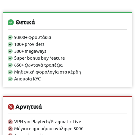
Θετικά
9.800+ φρουτάκια
100+ providers
300+ megaways
Super bonus buy feature
650+ ζωντανά τραπέζια
Μηδενική φορολογία στα κέρδη
Απουσία KYC
Αρνητικά
VPN για Playtech/Pragmatic Live
Μέγιστη ημερήσια ανάληψη 500€