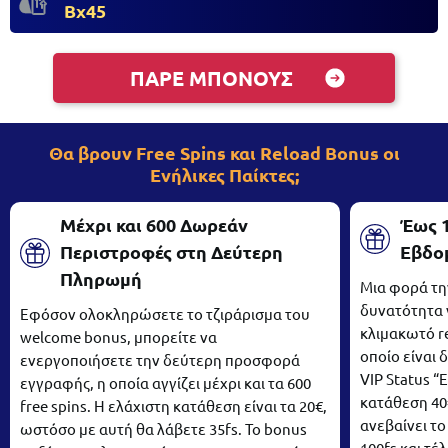
Bx45
ΠΑΡΕ ΜΠΟΝΟΥΣ
Θα βρουν Free Spins και Reload Bonus οι
Ενήλικες Παίκτες;
Μέχρι και 600 Δωρεάν
Έως 1
Περιστροφές στη Δεύτερη
Εβδο
Πληρωμή
Μια φορά τη
δυνατότητα 
Εφόσον ολοκληρώσετε το τζιράρισμα του
κλιμακωτό re
welcome bonus, μπορείτε να
οποίο είναι
ενεργοποιήσετε την δεύτερη προσφορά
VIP Status “
εγγραφής, η οποία αγγίζει μέχρι και τα 600
κατάθεση 40€
free spins. Η ελάχιστη κατάθεση είναι τα 20€,
ανεβαίνει το
ωστόσο με αυτή θα λάβετε 35fs. Το bonus