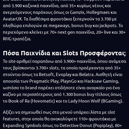
από 3.900 καζινικά παιχνίδια, από 35+ κυρίως νέους και
ανερχόμενους παρόχους όπως οι Gamzix, Hollegmaes και
AvatarUX. Τα διαθέσιμα φρουτάκια ξεπερνούν τα 3.700 με
πληθώρα επιλογών σε megaways, bonus buy και jackpots. Το
περιεχόμενο κλείνει με 70+ next gen παιχνίδια, 20+ live και 30+
RNG τραπέζια.
Πόσα Παιχνίδια και Slots Προσφέρονται;
Το site αριθμεί παραπάνω από 3.900+ παιχνίδια, όπου ανάμεσα
τους βρίσκονται 3.700+ slots, τα οποία προέρχονται από 35+
στούντιο όπως τα Betsoft, Evoplay και Belatra. Αισθητή είναι
απουσία των Pragmatic Play, PlaynGo και Hacksaw Gaming,
ωστόσο το brand παρέχει οτιδήποτε είναι αναγκαίο για ένα
καζίνο με περισσότερους από 1.300 bonus buy τίτλους όπως
το Book of Ra (Novomatic) και το Lady Moon Wolf (BGaming).
Αξίζει να σημειωθεί πως στο μενού υπάρχει λίστα με slot
features, στην οποία θα ανακαλύψετε 110+ φρουτάκια με
Expanding Symbols όπως το Detective Donut (Popiplay), 80+