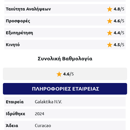
Ταχύτητα Αναλήψεων
4.8
/5
Προσφορές
4.6
/5
Εξυπηρέτηση
4.4
/5
Κινητό
4.5
/5
Συνολική Βαθμολογία
4.6
/5
ΠΛΗΡΟΦΟΡΙΕΣ ΕΤΑΙΡΕΙΑΣ
Εταιρεία
Galaktika N.V.
Ιδρύθηκε
2024
Άδεια
Curacao