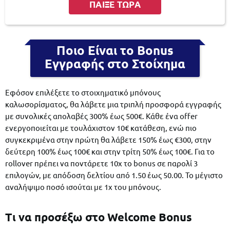
ΠΑΙΞΕ ΤΩΡΑ
Ποιο Είναι το Bonus
Εγγραφής στο Στοίχημα
Εφόσον επιλέξετε το στοιχηματικό μπόνους
καλωσορίσματος, θα λάβετε μια τριπλή προσφορά εγγραφής
με συνολικές απολαβές 300% έως 500€. Κάθε ένα offer
ενεργοποιείται με τουλάχιστον 10€ κατάθεση, ενώ πιο
συγκεκριμένα στην πρώτη θα λάβετε 150% έως €300, στην
δεύτερη 100% έως 100€ και στην τρίτη 50% έως 100€. Για το
rollover πρέπει να ποντάρετε 10x το bonus σε παρολί 3
επιλογών, με απόδοση δελτίου από 1.50 έως 50.00. Το μέγιστο
αναλήψιμο ποσό ισούται με 1x του μπόνους.
Τι να προσέξω στο Welcome Bonus