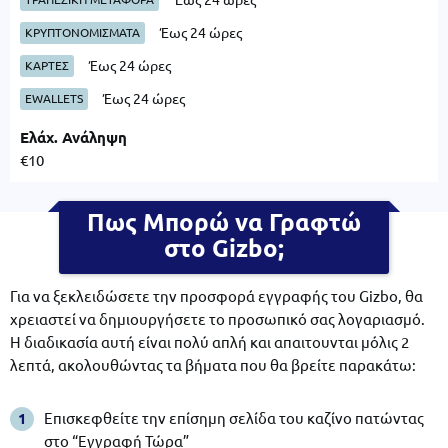
Έως 24 ώρες
ΚΡΥΠΤΟΝΟΜΊΣΜΑΤΑ
Έως 24 ώρες
ΚΆΡΤΕΣ
Έως 24 ώρες
EWALLETS
Ελάχ. Ανάληψη
€10
Πως Μπορώ να Γραφτώ
στο Gizbo;
Για να ξεκλειδώσετε την προσφορά εγγραφής του Gizbo, θα
χρειαστεί να δημιουργήσετε το προσωπικό σας λογαριασμό.
Η διαδικασία αυτή είναι πολύ απλή και απαιτουνται μόλις 2
λεπτά, ακολουθώντας τα βήματα που θα βρείτε παρακάτω:
1
Επισκεφθείτε την επίσημη σελίδα του καζίνο πατώντας
στο “Εγγραφή Τώρα”