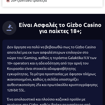
20+ ζωντανά τραπέζια
Είναι Ασφαλές το Gizbo Casino
για παίκτες 18+;
Δεν άργησα να πολύ να βεβαιωθώ πως το Gizbo Casino
αποτελεί μια εκ των ασφαλέστερων επιλογών στο
χώρο του iGaming, καθώς η τεράστια Galaktika N.V των
10+ operators και η αδειοδότηση από την αρχή του
Κουρασάο είναι στοιχεία αδιαμφισβήτητης
εγκυρότητας. Τα μέτρα προστασίας με άφησαν πλήρως
ικανοποιημένο, καθώς η σελίδα υποστηρίζει
αυθεντικοποίηση 2fa και πρωτόκολλο κρυπτογράφησης
128-bit SSL.
Ένα απολαυστικό και πλούσιο καζινικό προϊόν με
περίμενε στο Gizbo, καθώς βρήκα περισσότερα από