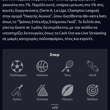
γκανιότα στο 7%. Παρόλα αυτά, υπάρχει μείωση στο 5% στις
καυτές διοργανώσεις (Serie A, La Liga, Champion League)
στην αγορά “Νικητής Αγώνα”, όπου διατίθενται 80+ extra bets
όπως το “Τρόπος Επίτευξης Επόμενου Γκολ”. Το δελτίο σας
γίνεται δεκτό σε 3 μόλις δευτερόλεπτα, με την σελίδα να
υποστηρίζει λειτουργίες όπως τα Cash Out και Live Streaming
σε μικρές κατηγορίες ποδοσφαίρου, τένις και esports.
Σπορ
Ποδόσφαιρο
Μπάσκετ
Τένις
Μποξ
Κρίκετ
Σνούκερ
Ράγκμπι
Βελάκια
+23