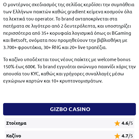
Ο μοντέρνος σχεδιασμός της σελίδας κερδίσει την συμπάθεια
των Ελλήνων παικτών καθώς gradient κείμενα κοσμούν όλα
τα λεκτικά του operator. Το brand ανταποκρίνεται στα
πατήματα σε λιγότερο από 2 δευτερόλεπτα, και υποστηρίζει
περισσότερα από 35+ κορυφαία λογισμικά όπως οι BGaming
και Betsoft, ονόματα που προμηθεύουν την βιβλιοθήκη με
3.700+ φρουτάκια, 30+ RNG και 20+ live τραπέζια.
Το καζίνο υποδέχεται τους νέους παίκτες με welcome bonus
150% έως 600€. Το brand εγγυάται ανώνυμο παιχνίδι χάρις την
απουσία του KYC, καθώς και γρήγορες συναλλαγές μέσω
εγχώριων καρτών και 10+ κρυπτονομισμάτων.
GIZBO CASINO
Στοίχημα
4.6
/5
Καζίνο
4.7
/5