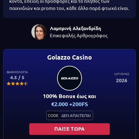
κοντά, επειδή οι προσφορές και το πλήθος των
παιχνιδιών και promo του, κάθε άλλο παρά φτωχά είναι.
Λαμπρινή Αλεξανδρίδη
Επικεφαλής Αρθρογράφος
Golazzo Casino
ΒΑΘΜΟΛΟΓΙΑ
ΙΔΡΥΘΗΚΕ
4.5 / 5
2026
100% Bonus έως και
€2.000 +200FS
CODE
ΔΕΝ ΑΠΑΙΤΕΙΤΑΙ
ΠΑΙΞΕ ΤΩΡΑ