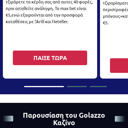
τζιράρετε τα κέρδη σας από αυτες 40 φορές,
τζιραρίσματο
πριν αιτηθείτε ανάληψη. To max bet είναι
περιστροφές
€5,ενώ εξαιρούνται από την προσφορά
μπόνους+κατ
καταθέσεις με Skrill και Neteller.
€5.
ΠΑΊΞΕ ΤΏΡΑ
Παρουσίαση του Golazzo
Καζίνο