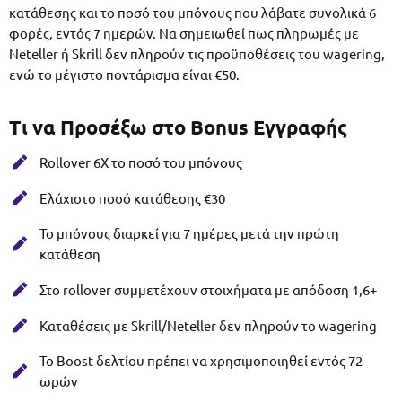
κατάθεσης και το ποσό του μπόνους που λάβατε συνολικά 6
φορές, εντός 7 ημερών. Να σημειωθεί πως πληρωμές με
Neteller ή Skrill δεν πληρούν τις προϋποθέσεις του wagering,
ενώ το μέγιστο ποντάρισμα είναι €50.
Τι να Προσέξω στο Bonus Εγγραφής
Rollover 6X το ποσό του μπόνους
Ελάχιστο ποσό κατάθεσης €30
Το μπόνους διαρκεί για 7 ημέρες μετά την πρώτη
κατάθεση
Στο rollover συμμετέχουν στοιχήματα με απόδοση 1,6+
Καταθέσεις με Skrill/Neteller δεν πληρούν το wagering
Το Boost δελτίου πρέπει να χρησιμοποιηθεί εντός 72
ωρών