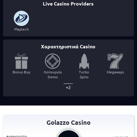
Live Casino Providers
Playtech
Χαρακτηριστικά Casino
Bonus Buy
Λειτουργία
Turbo
Megaways
Demo
Spins
+2
Golazzo Casino
ΒΑΘΜΟΛΟΓΙΑ