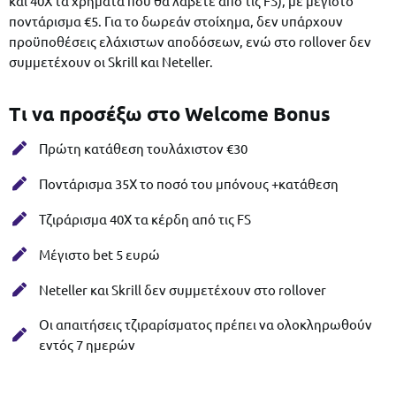
και 40Χ τα χρήματα που θα λάβετε από τις FS), με μέγιστο
ποντάρισμα €5. Για το δωρεάν στοίχημα, δεν υπάρχουν
προϋποθέσεις ελάχιστων αποδόσεων, ενώ στο rollover δεν
συμμετέχουν οι Skrill και Neteller.
Τι να προσέξω στο Welcome Bonus
Πρώτη κατάθεση τουλάχιστον €30
Ποντάρισμα 35X το ποσό του μπόνους +κατάθεση
Τζιράρισμα 40Χ τα κέρδη από τις FS
Μέγιστο bet 5 ευρώ
Neteller και Skrill δεν συμμετέχουν στο rollover
Οι απαιτήσεις τζιραρίσματος πρέπει να ολοκληρωθούν
εντός 7 ημερών