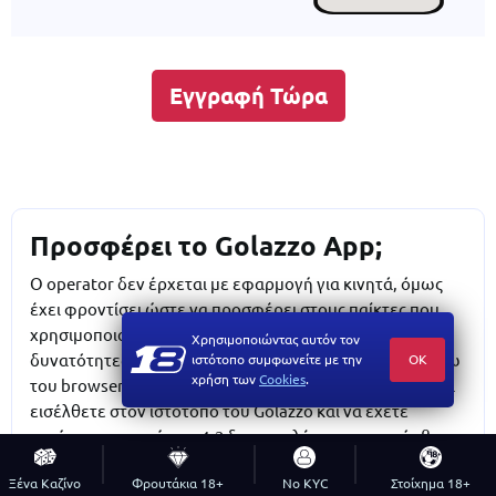
Εγγραφή Τώρα
Προσφέρει το Golazzo App;
Ο operator δεν έρχεται με εφαρμογή για κινητά, όμως
έχει φροντίσει ώστε να προσφέρει στους παίκτες που
χρησιμοποιούν smartphone ή tablet τις ίδιες ακριβώς
Χρησιμοποιώντας αυτόν τον
δυνατότητες με αυτούς που παίζουν από desktop. Μέσω
ιστότοπο συμφωνείτε με την
OK
χρήση των
Cookies
.
του browser της συσκευής σας, μπορείτε, με 2-3 taps, να
εισέλθετε στον ιστότοπο του Golazzo και να έχετε
ταχύτατες φορτώσεις 1-2 δευτερολέπτων και πρόσβαση
σε όλα τα διαθέσιμα παιχνίδια και τα διάφορα promo.
Ξένα Καζίνο
Φρουτάκια 18+
No KYC
Στοίχημα 18+