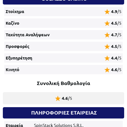
Στοίχημα
4.9
/5
Καζίνο
4.5
/5
Ταχύτητα Αναλήψεων
4.7
/5
Προσφορές
4.5
/5
Εξυπηρέτηση
4.4
/5
Κινητό
4.6
/5
Συνολική Βαθμολογία
4.6
/5
ΠΛΗΡΟΦΟΡΙΕΣ ΕΤΑΙΡΕΙΑΣ
Εταιρεία
SpinStack Solutions S.R.L.