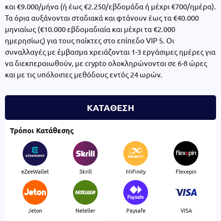
και €9.000/μήνα (ή έως €2.250/εβδομάδα ή μέχρι €700/ημέρα).
Τα όρια αυξάνονται σταδιακά και φτάνουν έως τα €40.000
μηνιαίως (€10.000 εβδομαδιαία και μέχρι τα €2.000
ημερησίως) για τους παίκτες στο επίπεδο VIP 5. Οι
συναλλαγές με έμβασμα χρειάζονται 1-3 εργάσιμες ημέρες για
να διεκπεραιωθούν, με crypto ολοκληρώνονται σε 6-8 ώρες
και με τις υπόλοιπες μεθόδους εντός 24 ωρών.
ΚΑΤΑΘΕΣΗ
Τρόποι Κατάθεσης
eZeeWallet
Skrill
MiFinity
Flexepin
Jeton
Neteller
Paysafe
VISA