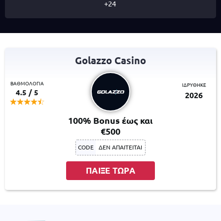
+24
Golazzo Casino
ΒΑΘΜΟΛΟΓΙΑ
ΙΔΡΥΘΗΚΕ
4.5 / 5
2026
100% Bonus έως και
€500
CODE
ΔΕΝ ΑΠΑΙΤΕΙΤΑΙ
ΠΑΙΞΕ ΤΩΡΑ