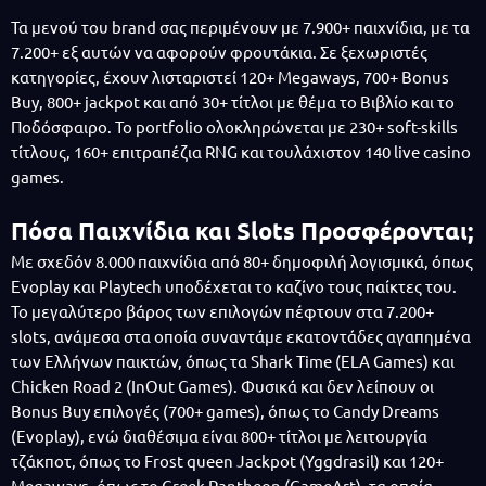
Τα μενού του brand σας περιμένουν με 7.900+ παιχνίδια, με τα
7.200+ εξ αυτών να αφορούν φρουτάκια. Σε ξεχωριστές
κατηγορίες, έχουν λισταριστεί 120+ Megaways, 700+ Bonus
Buy, 800+ jackpot και από 30+ τίτλοι με θέμα το Βιβλίο και το
Ποδόσφαιρο. Το portfolio ολοκληρώνεται με 230+ soft-skills
τίτλους, 160+ επιτραπέζια RNG και τουλάχιστον 140 live casino
games.
Πόσα Παιχνίδια και Slots Προσφέρονται;
Με σχεδόν 8.000 παιχνίδια από 80+ δημοφιλή λογισμικά, όπως
Evoplay και Playtech υποδέχεται το καζίνο τους παίκτες του.
Το μεγαλύτερο βάρος των επιλογών πέφτουν στα 7.200+
slots, ανάμεσα στα οποία συναντάμε εκατοντάδες αγαπημένα
των Ελλήνων παικτών, όπως τα Shark Time (ELA Games) και
Chicken Road 2 (InOut Games). Φυσικά και δεν λείπουν οι
Bonus Buy επιλογές (700+ games), όπως το Candy Dreams
(Evoplay), ενώ διαθέσιμα είναι 800+ τίτλοι με λειτουργία
τζάκποτ, όπως το Frost queen Jackpot (Yggdrasil) και 120+