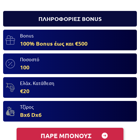
ΠΛΗΡΟΦΟΡΙΕΣ BONUS
Bonus
100% Bonus έως και
€500
Ποσοστό
100
Ελάχ. Κατάθεση
€20
Τζίρος
Bx6 Dx6
ΠΑΡΕ ΜΠΟΝΟΥΣ