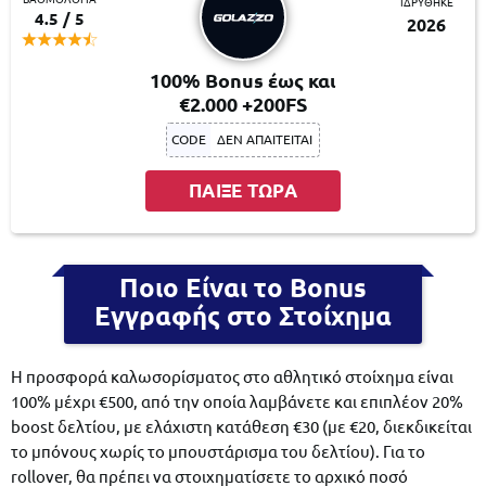
ΙΔΡΥΘΗΚΕ
4.5 / 5
2026
100% Bonus έως και
€2.000 +200FS
CODE
ΔΕΝ ΑΠΑΙΤΕΙΤΑΙ
ΠΑΙΞΕ ΤΩΡΑ
Ποιο Είναι το Bonus
Εγγραφής στο Στοίχημα
H προσφορά καλωσορίσματος στο αθλητικό στοίχημα είναι
100% μέχρι €500, από την οποία λαμβάνετε και επιπλέον 20%
boost δελτίου, με ελάχιστη κατάθεση €30 (με €20, διεκδικείται
το μπόνους χωρίς το μπουστάρισμα του δελτίου). Για το
rollover, θα πρέπει να στοιχηματίσετε το αρχικό ποσό