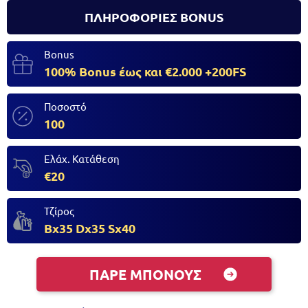
ΠΛΗΡΟΦΟΡΙΕΣ BONUS
Bonus
100% Bonus έως και
€2.000 +200FS
Ποσοστό
100
Ελάχ. Κατάθεση
€20
Τζίρος
Bx35 Dx35 Sx40
ΠΑΡΕ ΜΠΟΝΟΥΣ