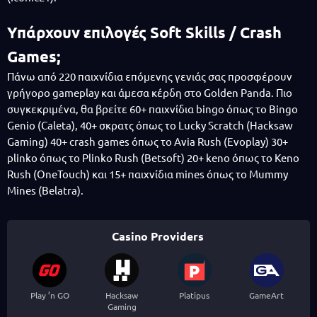
Υπάρχουν επιλογές Soft Skills / Crash
Games;
Πάνω από 220 παιχνίδια επόμενης γενιάς σας προσφέρουν
γρήγορο gameplay και άμεσα κέρδη στο Golden Panda. Πιο
συγκεκριμένα, θα βρείτε 60+ παιχνίδια bingo όπως το Bingo
Genio (Caleta), 40+ σκρατς όπως το Lucky Scratch (Hacksaw
Gaming) 40+ crash games όπως το Avia Rush (Evoplay) 30+
plinko όπως το Plinko Rush (Betsoft) 20+ keno όπως το Keno
Rush (OneTouch) και 15+ παιχνίδια mines όπως το Mummy
Mines (Belatra).
Casino Providers
Play ’n GO
Hacksaw
Platipus
GameArt
Gaming