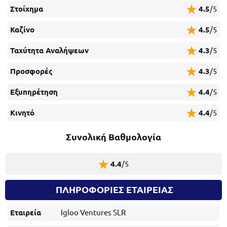
Στοίχημα
4.5
/5
Καζίνο
4.5
/5
Ταχύτητα Αναλήψεων
4.3
/5
Προσφορές
4.3
/5
Εξυπηρέτηση
4.4
/5
Κινητό
4.4
/5
Συνολική Βαθμολογία
4.4
/5
ΠΛΗΡΟΦΟΡΙΕΣ ΕΤΑΙΡΕΙΑΣ
Εταιρεία
Igloo Ventures SLR