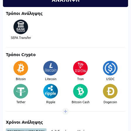
Τρόποι Ανάληψης
SEPA Transfer
Τρόποι Crypto
Bitcoin
Litecoin
Tron
USDC
Tether
Ripple
Bitcoin Cash
Dogecoin
Χρόνοι Ανάληψης