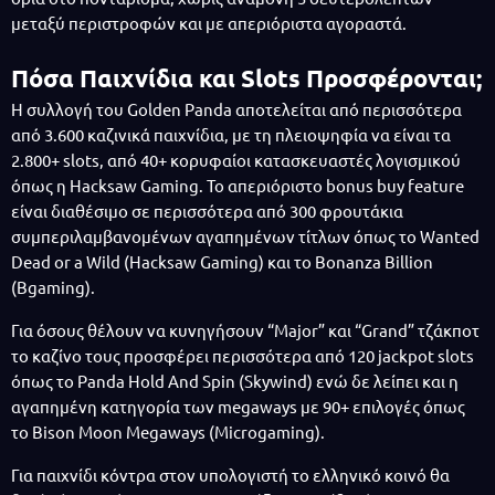
μεταξύ περιστροφών και με απεριόριστα αγοραστά.
Πόσα Παιχνίδια και Slots Προσφέρονται;
Η συλλογή του Golden Panda αποτελείται από περισσότερα
από 3.600 καζινικά παιχνίδια, με τη πλειοψηφία να είναι τα
2.800+ slots, από 40+ κορυφαίοι κατασκευαστές λογισμικού
όπως η Hacksaw Gaming. Το απεριόριστο bonus buy feature
είναι διαθέσιμο σε περισσότερα από 300 φρουτάκια
συμπεριλαμβανομένων αγαπημένων τίτλων όπως το Wanted
Dead or a Wild (Hacksaw Gaming) και το Bonanza Billion
(Bgaming).
Για όσους θέλουν να κυνηγήσουν “Major” και “Grand” τζάκποτ
το καζίνο τους προσφέρει περισσότερα από 120 jackpot slots
όπως το Panda Hold And Spin (Skywind) ενώ δε λείπει και η
αγαπημένη κατηγορία των megaways με 90+ επιλογές όπως
το Bison Moon Megaways (Microgaming).
Για παιχνίδι κόντρα στον υπολογιστή το ελληνικό κοινό θα