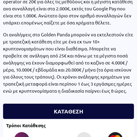
operator σε 20€ για όλες τις μεθόδους και η μέγιστη κατάθεση
ανα συναλλαγή είναι στα 2.000€, εκτός του Google Pay που
είναι στα 1.000€. Ανώτατο όριο στον αριθμό συναλλαγών δεν
υπάρχει επομένως παίζετε με όσα χρήματα θέλετε.
Οι αναλήψεις στο Golden Panda μπορούν να εκτελεστούν είτε
με τραπεζική κατάθεση είτε με ένα εκ των 10+
κρυπτονομισμάτων που είναι διαθέσιμα. Μπορείτε να
προβείτε σε ανάληψη από 25€ και πάνω με τα μέγιστα ποσά
ανάληψης να έχουν διαμορφωθεί από το καζίνο σε 4.000€ /
μέρα, 10.000€ / εβδομάδα και 20.000€ / μήνα (τα όρια ισχύουν
για όλους τους τρόπους). Οι χρόνοι ανάληψης χρημάτων για
τραπεζική μεταφορά είναι περίπου 1 έως 3 εργάσιμες ημέρες
ενώ με κρυπτονομίσματα η διαδικασία παίρνει έως 8 ώρες.
ΚΑΤΑΘΕΣΗ
Τρόποι Κατάθεσης