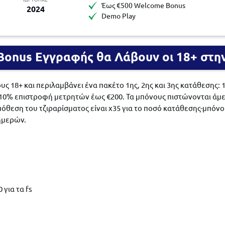
Έως €500 Welcome Bonus
2024
Demo Play
 Bonus Εγγραφής θα Λάβουν οι 18+ στην
υς 18+ και περιλαμβάνει ένα πακέτο 1ης, 2ης και 3ης κατάθεσης:
ι 10% επιστροφή μετρητών έως €200. Τα μπόνους πιστώνονται άμ
πόθεση του τζιραρίσματος είναι x35 για το ποσό κατάθεσης-μπόνο
 ημερών.
 για τα fs