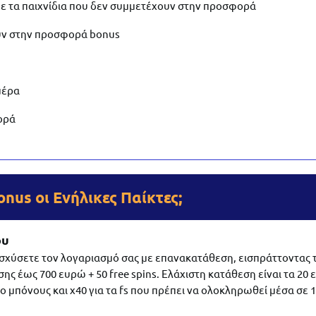
 με τα παιχνίδια που δεν συμμετέχουν στην προσφορά
χουν στην προσφορά bonus
μέρα
ορά
nus οι Ενήλικες Παίκτες;
ου
σχύσετε τον λογαριασμό σας με επανακατάθεση, εισπράττοντας 
σης έως 700 ευρώ + 50 free spins. Ελάχιστη κατάθεση είναι τα 20
το μπόνους και x40 για τα fs που πρέπει να ολοκληρωθεί μέσα σε 