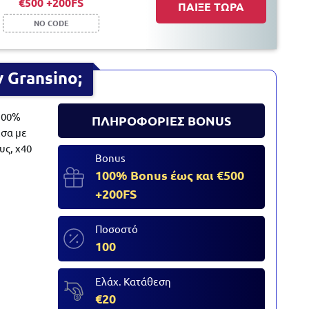
€500 +200FS
ΠΑΙΞΕ ΤΩΡΑ
NO CODE
 Gransino;
 100%
ΠΛΗΡΟΦΟΡΙΕΣ BONUS
εσα με
υς, x40
Bonus
100% Bonus έως και
€500
+200FS
Ποσοστό
100
Ελάχ. Κατάθεση
€20