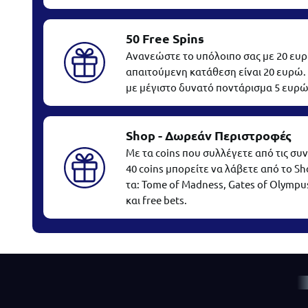
50 Free Spins
Ανανεώστε το υπόλοιπο σας με 20 ευρ
απαιτούμενη κατάθεση είναι 20 ευρώ. 
με μέγιστο δυνατό ποντάρισμα 5 ευρώ
Shop - Δωρεάν Περιστροφές
Με τα coins που συλλέγετε από τις σ
40 coins μπορείτε να λάβετε από το Sh
τα: Τοme of Madness, Gates of Olympu
και free bets.