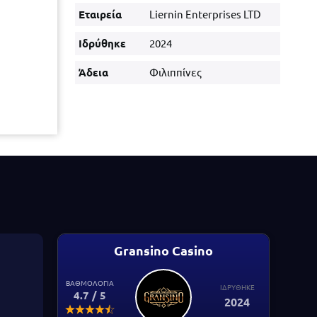
Εταιρεία
Liernin Enterprises LTD
Ιδρύθηκε
2024
Άδεια
Φιλιππίνες
Gransino Casino
ΒΑΘΜΟΛΟΓΙΑ
ΙΔΡΥΘΗΚΕ
4.7 / 5
2024