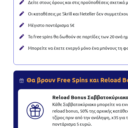
Δείτε στους όρους και στις προϋποθέσεις σχετικά
Οι καταθέσεις με Skrill και Neteller δεν συμμετέ
Μέγιστο ποντάρισμα 5€
Τα free spins θα δωθούν σε παρτίδες των 20 ανά η
Μπορείτε να έχετε ενεργό μόνο ένα μπόνους τη φ
Θα βρουν Free Spins και Reload Bo
Reload Bonus Σαββατοκύριακ
Κάθε Σαββατοκύριακο μπορείτε να ενι
reload bonus, 50% της αρχικής κατάθε
τζίρος πριν από την ανάληψη, x35 για 
ποντάρισμα 5 ευρώ.