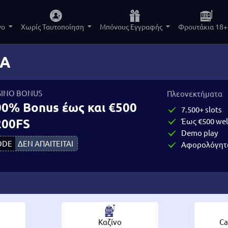
νο
Χωρίς Ταυτοποίηση
Μπόνους Εγγραφής
Φρουτάκια 18+
ΔΑ
SINO BONUS
Πλεονεκτήματα
00% Bonus έως και
€500
7.500+ slots
200FS
Έως €500 we
Demo play
ODE
ΔΕΝ ΑΠΑΙΤΕΙΤΑΙ
Αφορολόγητ
Καζίνο
Ca