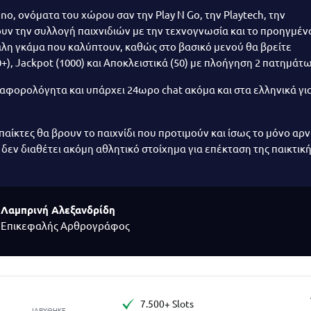
ino, ονόματα του χώρου σαν την Play N Go, την Playtech, την
ουν την συλλογή παιχνιδιών με την τεχνογνωσία και το προηγμέν
εγάλη γκάμα που καλύπτουν, καθώς στο βασικό μενού θα βρείτε
), Jackpot (1000) και Αποκλειστικά (50) με πλοήγηση 2 πατημάτω
ι αφορολόγητα και υπάρχει 24ωρο chat ακόμα και στα ελληνικά γι
παίκτες θα βρουν το παιχνίδι που προτιμούν και ίσως το μόνο αρν
ι δεν διαθέτει ακόμη αθλητικό στοίχημα για επέκταση της παικτικ
Λαμπρινή Αλεξανδρίδη
Επικεφαλής Αρθρογράφος
7.500+ Slots
ΙΔΡΥΘΗΚΕ