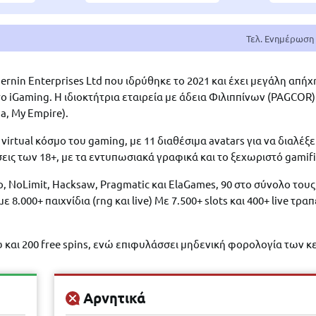
Τελ. Ενημέρωση
 Liernin Enterprises Ltd που ιδρύθηκε το 2021 και έχει μεγάλη απή
στο iGaming. Η ιδιοκτήτρια εταιρεία με άδεια Φιλιππίνων (PAGCOR)
a, My Empire).
virtual κόσμο του gaming, με 11 διαθέσιμα avatars για να διαλέξε
σεις των 18+, με τα εντυπωσιακά γραφικά και το ξεχωριστό gamifi
 NoLimit, Hacksaw, Pragmatic και ΕlaGames, 90 στο σύνολο τους
.000+ παιχνίδια (rng και live) Με 7.500+ slots και 400+ live τραπ
 και 200 free spins, ενώ επιφυλάσσει μηδενική φορολογία των κ
Αρνητικά