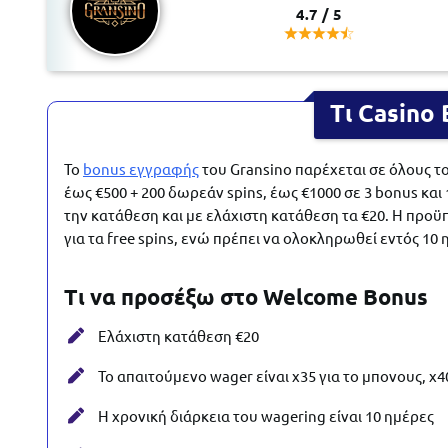
4.7 / 5
Τι Casino
Το
bonus εγγραφής
του Gransino παρέχεται σε όλους το
έως €500 + 200 δωρεάν spins, έως €1000 σε 3 bonus κα
την κατάθεση και με ελάχιστη κατάθεση τα €20. Η προϋ
για τα free spins, ενώ πρέπει να ολοκληρωθεί εντός 10
Τι να προσέξω στο Welcome Bonus
Ελάχιστη κατάθεση €20
Το απαιτούμενο wager είναι x35 για το μπονους, x40
Η χρονική διάρκεια του wagering είναι 10 ημέρες