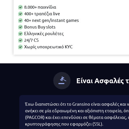
8.000+ παιχνίδια
400+ τραπέζια live
40+ next gen/instant games
Βοnus Buy slots
Ελληνικές ρουλέτες
24/7 CS
Χωρίς υποχρεωτικό ΚΥC
Είναι Ασφαλές τ
Έχω διαπιστώσει ότι το Gransino είναι ασφαλές και
ανήκει σε μία εδραιωμένη και αξιόπιστη εταιρεία, όπω
(PAGCOR) και έχει επενδύσει σε θέματα ασφάλειας,
κρυπτογράφησης που εφαρμόζει (SSL).