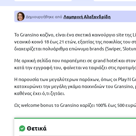
Λαμπρινή Αλεξανδρίδη
Δημιουργήθηκε από
To Gransino καζίνο, είναι ένα σχετικά καινούργιο site της
νεανικό κοινό 18 έως 21 ετών, εξαιτίας της ποικιλίας του 
διαχειρίζεται πολυάριθμα επώνυμα brands (Swiper, Slotun
Mε αρχική σελίδα που παραπέμπει σε grand hotel και στον 
κατά την εγγραφή του, φαίνεται να ταιριάζει στις προτιμή
H παρουσία των μεγαλύτερων παρόχων, όπως οι Play N Go,
κατοχυρώνει την μεγάλη γκάμα παιχνιδιών του Gransino, με 8
καθένας έχει ό,τι ζητάει.
Ως welcome bonus το Gransino χαρίζει 100% έως 500 ευρώ
Θετικά