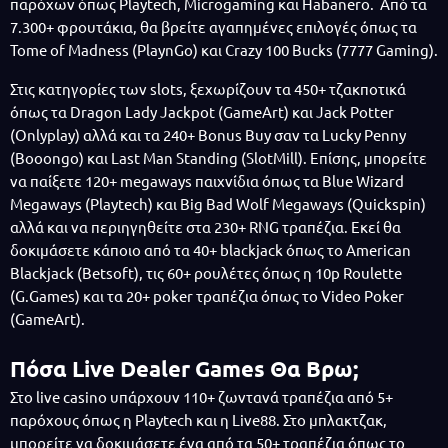
παρόχων όπως Playtech, Microgaming και Habanero. Από τα
7.300+ φρουτάκια, θα βρείτε αγαπημένες επιλογές όπως τα
Tome of Madness (PlaynGo) και Crazy 100 Bucks (7777 Gaming).
Στις κατηγορίες των slots, ξεχωρίζουν τα 450+ τζακποτικά
όπως τα Dragon Lady Jackpot (GameArt) και Jack Potter
(Onlyplay) αλλά και τα 240+ Bonus Buy σαν τα Lucky Penny
(Booongo) και Last Man Standing (SlotMill). Επίσης, μπορείτε
να παίξετε 120+ megaways παιχνίδια όπως τα Blue Wizard
Megaways (Playtech) και Big Bad Wolf Megaways (Quickspin)
αλλά και να περιηγηθείτε στα 230+ RNG τραπέζια. Εκεί θα
δοκιμάσετε κάποιο από τα 40+ blackjack όπως το American
Blackjack (Betsoft), τις 60+ ρουλέτες όπως η 10p Roulette
(G.Games) και τα 20+ poker τραπέζια όπως το Video Poker
(GameArt).
Πόσα Live Dealer Games Θα Βρω;
Στο live casino υπάρχουν 110+ ζωντανά τραπέζια από 5+
παρόχους όπως η Playtech και η Live88. Στο μπλακτζακ,
μπορείτε να δοκιμάσετε ένα από τα 50+ τραπέζια όπως το