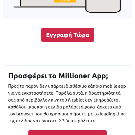
Εγγραφή Τώρα
Προσφέρει το Millioner App;
Προς το παρόν δεν υπάρχει διαθέσιμο κάποιο mobile app
για να εγκαταστήσετε. Παρόλα αυτά, η δραστηριότητά
σας από περιβάλλον κινητού ή tablet δεν επηρεάζεται
καθόλου μιας και η σελίδα ρολάρει άψογα -άσχετα από
τον browser που θα χρησιμοποιήσετε- με το loading time
της σελίδας να είναι στα 2-3 δευτερόλεπτα.