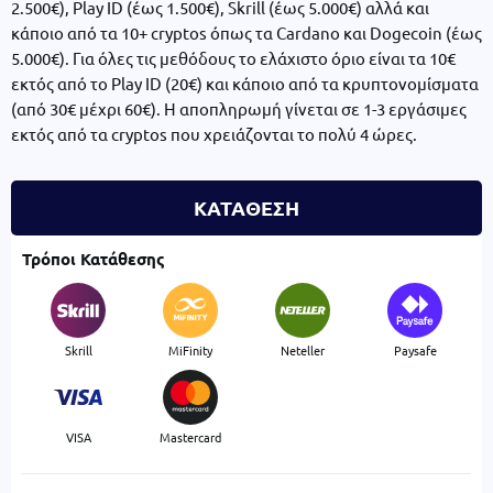
2.500€), Play ID (έως 1.500€), Skrill (έως 5.000€) αλλά και
κάποιο από τα 10+ cryptos όπως τα Cardano και Dogecoin (έως
5.000€). Για όλες τις μεθόδους το ελάχιστο όριο είναι τα 10€
εκτός από το Play ID (20€) και κάποιο από τα κρυπτονομίσματα
(από 30€ μέχρι 60€). Η αποπληρωμή γίνεται σε 1-3 εργάσιμες
εκτός από τα cryptos που χρειάζονται το πολύ 4 ώρες.
ΚΑΤΑΘΕΣΗ
Τρόποι Κατάθεσης
Skrill
MiFinity
Neteller
Paysafe
VISA
Mastercard