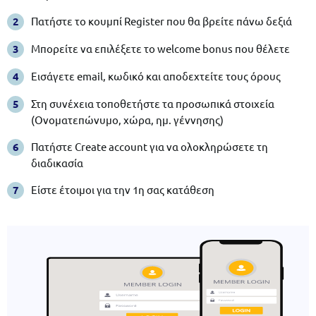
2
Πατήστε το κουμπί Register που θα βρείτε πάνω δεξιά
3
Μπορείτε να επιλέξετε το welcome bonus που θέλετε
4
Εισάγετε email, κωδικό και αποδεχτείτε τους όρους
5
Στη συνέχεια τοποθετήστε τα προσωπικά στοιχεία
(Ονοματεπώνυμο, χώρα, ημ. γέννησης)
6
Πατήστε Create account για να ολοκληρώσετε τη
διαδικασία
7
Είστε έτοιμοι για την 1η σας κατάθεση