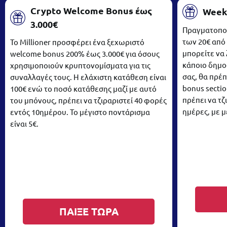
Crypto Welcome Bonus έως
Weekl
3.000€
Πραγματοποι
των 20€ από
Το Millioner προσφέρει ένα ξεχωριστό
μπορείτε να 
welcome bonus 200% έως 3.000€ για όσους
κάποιο δημοφ
χρησιμοποιούν κρυπτονομίσματα για τις
σας, θα πρέπ
συναλλαγές τους. Η ελάχιστη κατάθεση είναι
bonus secti
100€ ενώ το ποσό κατάθεσης μαζί με αυτό
πρέπει να τζ
του μπόνους, πρέπει να τζιραριστεί 40 φορές
ημέρες, με μ
εντός 10ημέρου. Το μέγιστο ποντάρισμα
είναι 5€.
ΠΑΊΞΕ ΤΏΡΑ