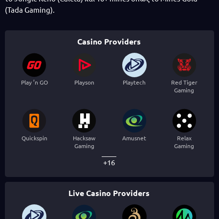
(Tada Gaming).
Casino Providers
Play ’n GO
Playson
Playtech
Red Tiger
Gaming
Quickspin
Hacksaw
Amusnet
Relax
Gaming
Gaming
+16
Live Casino Providers