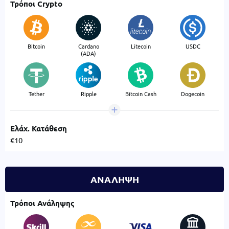
Τρόποι Crypto
Bitcoin
Cardano
Litecoin
USDC
(ADA)
Tether
Ripple
Bitcoin Cash
Dogecoin
Ελάχ. Κατάθεση
€10
ΑΝΑΛΗΨΗ
Τρόποι Ανάληψης