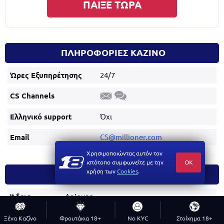
ΠΑΊΞΕ ΤΏΡΑ
ΠΛΗΡΟΦΟΡΙΕΣ ΚΑΖΙΝΟ
Ώρες Εξυπηρέτησης
24/7
CS Channels
Ελληνικό support
Όχι
Email
CS@millioner.com
Χρησιμοποιώντας αυτόν τον
ιστότοπο συμφωνείτε με την
OK
χρήση των
Cookies
.
ΠΛΗΡΟΦΟΡΙΕΣ ΕΤΑΙΡΕΙΑΣ
Άδεια
Anjouan
Ξεχωρίζει για
Το design του
Ξένα Καζίνο
Φρουτάκια 18+
No KYC
Στοίχημα 18+