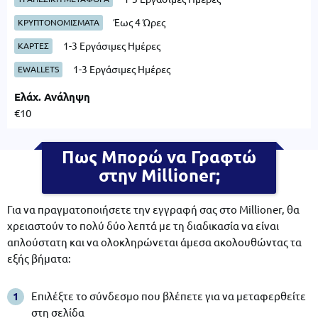
Έως 4 Ώρες
ΚΡΥΠΤΟΝΟΜΊΣΜΑΤΑ
1-3 Εργάσιμες Ημέρες
ΚΆΡΤΕΣ
1-3 Εργάσιμες Ημέρες
EWALLETS
Ελάχ. Ανάληψη
€10
Πως Μπορώ να Γραφτώ
στην Millioner;
Για να πραγματοποιήσετε την εγγραφή σας στο Millioner, θα
χρειαστούν το πολύ δύο λεπτά με τη διαδικασία να είναι
απλούστατη και να ολοκληρώνεται άμεσα ακολουθώντας τα
εξής βήματα:
1
Επιλέξτε το σύνδεσμο που βλέπετε για να μεταφερθείτε
στη σελίδα