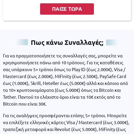
ΠΑΙΞΕ ΤΩΡΑ
Πως κάνω Συναλλαγές;
Για να πραγματοποιήσετε τις συναλλαγές σας, μπορείτε να
χρησιμοποιήσετε πάνω από 10 τρόπους. Για τις καταθέσεις
σας υπάρχουν 5+ τρόποι όπως το Play ID (έως 2.000€), Visa /
Mastercard (έως 2.000€), MiFinity (έως 2.500€), PaySafe Card
έως (1.000€), Skrill, Neteller έως (5.000€) αλλά και κάποιο από
τα 10+ κρυπτονομίσματα (έως 5.000€) όπως τα Bitcoin και
Tether. Παντού το ελάχιστο όριο είναι τα 10€ εκτός από το
Bitcoin που είναι 30€.
Για τις αναλήψεις προσφέρονται επίσης 5+ τρόποι. Μπορείτε
να επιλέξετε ελληνικές κάρτες VIsa / Mastercard (έως 3.000€),
τραπεζική μεταφορά και Revolut (έως 5.000€), MiFinity (έως