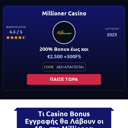
Millioner Casino
ΒΑΘΜΟΛΟΓΙΑ
ΙΔΡΥΘΗΚΕ
4.5 / 5
2025
200% Bonus έως και
€2.500 +300FS
CODE
ΔΕΝ ΑΠΑΙΤΕΙΤΑΙ
ΠΑΙΞΕ ΤΩΡΑ
Τι Casino Bonus
Εγγραφής θα Λάβουν οι