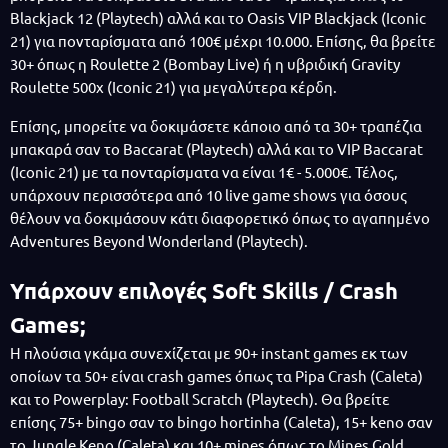
Blackjack 12 (Playtech) αλλά και το Oasis VIP Blackjack (Iconic
21) για πονταρίσματα από 100€ μέχρι 10.000. Επίσης, θα βρείτε
30+ όπως η Roulette 2 (Bombay Live) ή η υβριδική Gravity
Roulette 500x (Iconic 21) για μεγαλύτερα κέρδη.
Επίσης, μπορείτε να δοκιμάσετε κάποιο από τα 30+ τραπέζια
μπακαρά σαν το Baccarat (Playtech) αλλά και το VIP Baccarat
(Iconic 21) με τα πονταρίσματα να είναι 1€ - 5.000€. Τέλος,
υπάρχουν περισσότερα από 10 live game shows για όσους
θέλουν να δοκιμάσουν κάτι διαφορετικό όπως το αγαπημένο
Adventures Beyond Wonderland (Playtech).
Υπάρχουν επιλογές Soft Skills / Crash
Games;
Η πλούσια γκάμα συνεχίζεται με 90+ instant games εκ των
οποίων τα 50+ είναι crash games όπως τα Pipa Crash (Caleta)
και το Powerplay: Football Scratch (Playtech). Θα βρείτε
επίσης 75+ bingo σαν το bingo hortinha (Caleta), 15+ keno σαν
το Jungle Keno (Caleta) και 10+ mines όπως το Mines Gold