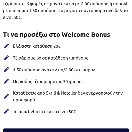
τζιραριστεί 6 φορές σε μονά δελτία με 2.00 απόδοση ή παρολί
με minimum 1.50 απόδοση. Το μέγιστο ποντάρισμα ανά δελτίο
είναι 50€.
Τι να προσέξω στο Welcome Bonus
Ελάχιστη κατάθεση 20€
Τζιράρισμα 6x σε κατάθεση+μπόνους
1.50 απόδοση ανά δελτίο/2.00 στα παρολί
Περίοδος τζιραρίσματος 30 ημέρες
Καταθέσεις από Skrill & Neteller δεν ενεργοποιούν την
προσφορά
Το max bet στα δελτία είναι 50€