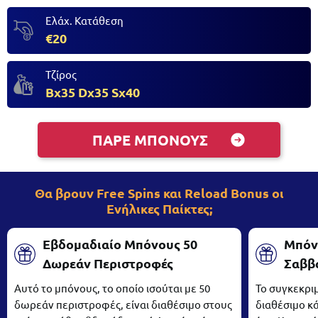
Ελάχ. Κατάθεση
€20
Τζίρος
Bx35 Dx35 Sx40
ΠΑΡΕ ΜΠΟΝΟΥΣ
Θα βρουν Free Spins και Reload Bonus οι
Ενήλικες Παίκτες;
Εβδομαδιαίο Μπόνους 50
Μπόν
Δωρεάν Περιστροφές
Σαββ
Αυτό το μπόνους, το οποίο ισούται με 50
Το συγκεκριμ
δωρεάν περιστροφές, είναι διαθέσιμο στους
διαθέσιμο κ