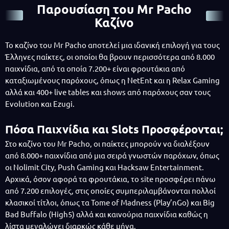
Παρουσίαση του Mr Pacho
Καζίνο
Το καζίνο του Mr Pacho αποτελεί μια ιδανική επιλογή για τους
Έλληνες παίκτες, οι οποίοι θα βρουν περισσότερα από 8.000
παιχνίδια, από τα οποία 7.200+ είναι φρουτάκια από
καταξιωμένους παρόχους, όπως η NetEnt και η Relax Gaming
αλλά και 400+ live tables και shows από παρόχους σαν τους
Evolution και Ezugi.
Πόσα Παιχνίδια και Slots Προσφέρονται;
Στο καζίνο του Mr Pacho, οι παίκτες μπορούν να διαλέξουν
από 8.000+ παιχνίδια από μια σειρά γνωστών παρόχων, όπως
οι Nolimit City, Push Gaming και Hacksaw Entertainment.
Αρχικά, όσον αφορά τα φρουτάκια, το site προσφέρει πάνω
από 7.200 επιλογές, στις οποίες συμπεριλαμβάνονται πολλοί
κλασικοί τίτλοι, όπως τα Tome of Madness (Play’nGo) και Big
Bad Buffalo (High5) αλλά και καινούρια παιχνίδια καθώς η
λίστα μεγαλώνει διαρκώς κάθε μήνα.