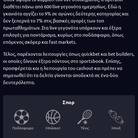
διαθέτει πάνω από 600 live γεγονότα ημερησίως. Εδώ η
γκανιότα αγγίζει το 9% σε αγώνες δεύτερης κατηγορίας και
δεν ξεπερνά το 7% στις βασικές αγορές των τοπ
πρωταθλημάτων. Στα live γεγονότα υπάρχουν και έξτρα
επιλογές για ποντάρισμα, κυρίως στο ποδόσφαιρο, όπως
επόμενος σκόρερ και fast markets.
Τέλος, παρέχονται λειτουργίες όπως quickbet και bet builders,
οι οποίες δίνουν έξτρα πόντους στο sportsbook. Επίσης,
προσφέρεται και η λειτουργία του cashout και πρέπει να
σημειωθεί ότι τα δελτία γίνονται αποδεκτά σε ένα-δύο
δευτερόλεπτα.
Σπορ
Ποδόσφαιρο
Μπάσκετ
Τένις
Μποξ