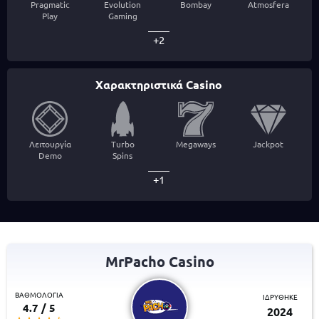
Pragmatic
Evolution
Bombay
Atmosfera
Play
Gaming
+2
Χαρακτηριστικά Casino
Λειτουργία
Turbo
Megaways
Jackpot
Demo
Spins
+1
MrPacho Casino
ΒΑΘΜΟΛΟΓΙΑ
ΙΔΡΥΘΗΚΕ
4.7 / 5
2024