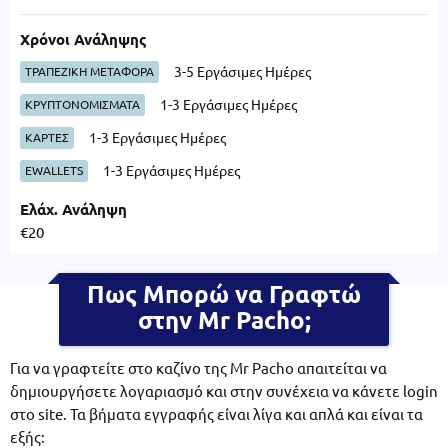
Χρόνοι Ανάληψης
3-5 Εργάσιμες Ημέρες
ΤΡΑΠΕΖΙΚΉ ΜΕΤΑΦΟΡΆ
1-3 Εργάσιμες Ημέρες
ΚΡΥΠΤΟΝΟΜΊΣΜΑΤΑ
1-3 Εργάσιμες Ημέρες
ΚΆΡΤΕΣ
1-3 Εργάσιμες Ημέρες
EWALLETS
Ελάχ. Ανάληψη
€20
Πως Μπορώ να Γραφτώ
στην Mr Pacho;
Για να γραφτείτε στο καζίνο της Mr Pacho απαιτείται να
δημιουργήσετε λογαριασμό και στην συνέχεια να κάνετε login
στο site. Τα βήματα εγγραφής είναι λίγα και απλά και είναι τα
εξής: