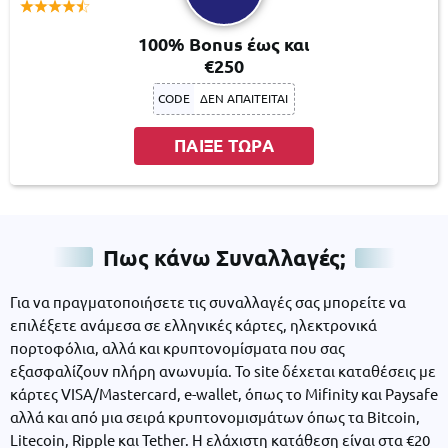
100% Bonus έως και
€250
CODE
ΔΕΝ ΑΠΑΙΤΕΙΤΑΙ
ΠΑΙΞΕ ΤΩΡΑ
Πως κάνω Συναλλαγές;
Για να πραγματοποιήσετε τις συναλλαγές σας μπορείτε να
επιλέξετε ανάμεσα σε ελληνικές κάρτες, ηλεκτρονικά
πορτοφόλια, αλλά και κρυπτονομίσματα που σας
εξασφαλίζουν πλήρη ανωνυμία. Το site δέχεται καταθέσεις με
κάρτες VISA/Mastercard, e-wallet, όπως το Mifinity και Paysafe
αλλά και από μια σειρά κρυπτονομισμάτων όπως τα Bitcoin,
Litecoin, Ripple και Tether. Η ελάχιστη κατάθεση είναι στα €20