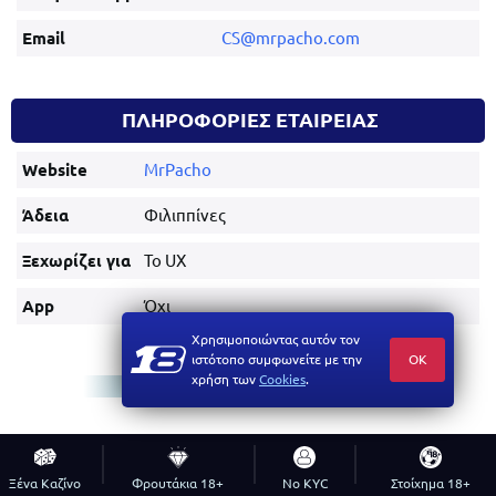
Email
CS@mrpacho.com
ΠΛΗΡΟΦΟΡΙΕΣ ΕΤΑΙΡΕΙΑΣ
Website
MrPacho
Άδεια
Φιλιππίνες
Ξεχωρίζει για
Το UX
App
Όχι
Χρησιμοποιώντας αυτόν τον
ιστότοπο συμφωνείτε με την
OK
Κορυφαία Καζίνο
χρήση των
Cookies
.
Eclipspins Casino
Ξένα Καζίνο
Φρουτάκια 18+
No KYC
Στοίχημα 18+