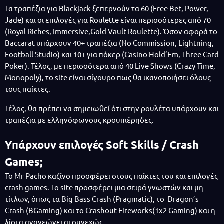
Τα τραπέζια για Blackjack ξεπερνούν τα 60 (Free Bet, Power,
Jade) και οι επιλογές για Roulette είναι περισσότερες από 70
(Royal Riches, Immersive,Gold Vault Roulette). Όσον αφορά το
Baccarat υπάρχουν 40+ τραπέζια (No Commission, Lightning,
Football Studio) και 10+ για πόκερ (Casino Hold’Em, Three Card
Poker). Τέλος, με περισσότερα από 40 Live Shows (Crazy Time,
Monopoly), το site είναι σίγουρο πως θα ικανοποιήσει όλους
τους παίκτες.
Τέλος, θα πρέπει να σημειωθεί ότι στην ρουλέτα υπάρχουν και
τραπέζια με ελληνόφωνους κρουπιέρηδες.
Υπάρχουν επιλογές Soft Skills / Crash
Games;
To Mr Pacho καζίνο προσφέρει στους παίκτες του και επιλογές
crash games. Το site προσφέρει μια σειρά γνωστών και μη
τίτλων, όπως τα Big Bass Crash (Pragmatic), το Dragon’s
Crash (BGaming) και το Crashout-Fireworks(1x2 Gaming) και η
λίστα ανανεώνεται συνεχώς.