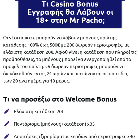
Τι Casino Bonus
Εγγραφής θα Λάβουν οι
18+ στην Mr Pacho;
Οι νέοι παίκτες μπορούν να λάβουν μπόνους πρώτης
κατάθεσης 100% έως 500€ με 200 δωρεάν περιστροφές, με
ελάχιστη κατάθεση 20€. Αφού γίνει η κατάθεση που πληροί τις
προϋποθέσεις, το μπόνους μπορεί να ενεργοποιηθεί από το
προφίλ του παίκτη. Οι δωρεάν περιστροφές μπορούν να
διεκδικηθούν εντός 24 ωρών και πιστώνονται σε παρτίδες
των 20 ανα ημέρα για 10 μέρες.
Τι να προσέξω στο Welcome Bonus
Ελάχιστη κατάθεση 20€
Ποντάρισμα (μπόνους+κατάθεση) χ35
Απαιτήσεις τζιραρίσματος κερδών από περιστροφές χ40