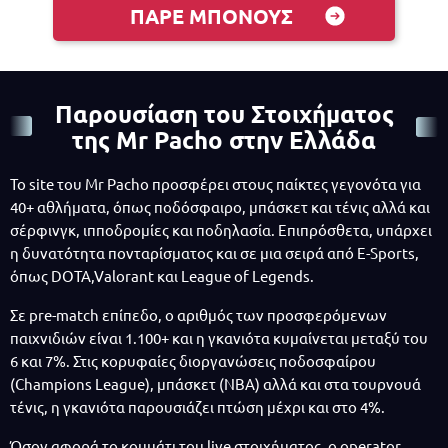
ΠΑΡΕ ΜΠΟΝΟΥΣ
Παρουσίαση του Στοιχήματος
της Mr Pacho στην Ελλάδα
To site του Mr Pacho προσφέρει στους παίκτες γεγονότα για
40+ αθλήματα, όπως ποδόσφαιρο, μπάσκετ και τένις αλλά και
σέρφινγκ, ιπποδρομίες και ποδηλασία. Επιπρόσθετα, υπάρχει
η δυνατότητα πονταρίσματος και σε μια σειρά από E-Sports,
όπως DOTA,Valorant και League of Legends.
Σε pre-match επίπεδο, ο αριθμός των προσφερόμενων
παιχνιδιών είναι 1.100+ και η γκανιότα κυμαίνεται μεταξύ του
6 και 7%. Στις κορυφαίες διοργανώσεις ποδοσφαίρου
(Champions League), μπάσκετ (NBA) αλλά και στα τουρνουά
τένις, η γκανιότα παρουσιάζει πτώση μέχρι και στο 4%.
Όσον αφορά το κομμάτι του live στοιχήματος, ο operator