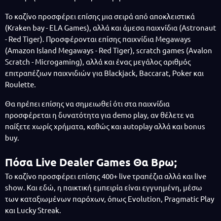
Το καζίνο προσφέρει επίσης μια σειρά από αποκλειστικά
(Kraken bay - ELA Games), αλλά και άμεσα παιχνίδια (Astronaut
- Red Tiger). Προσφέρονται επίσης παιχνίδια Megaways
(Amazon Island Megaways - Red Tiger), scratch games (Avalon
Scratch - Microgaming), αλλά και ένας μεγάλος αριθμός
επιτραπέζιων παιχνιδιών για Blackjack, Baccarat, Poker και
Roulette.
Θα πρέπει επίσης να σημειωθεί ότι στα παιχνίδια
προσφέρεται η δυνατότητα για demo play, αν θέλετε να
παίξετε χωρίς χρήματα, καθώς και autoplay αλλά και bonus
buy.
Πόσα Live Dealer Games Θα Βρω;
Το καζίνο προσφέρει επίσης 400+ live τραπέζια αλλά και live
show. Και εδώ, η παικτική εμπειρία είναι εγγυημένη, μέσω
των καταξιωμένων παρόχων, όπως Evolution, Pragmatic Play
και Lucky Streak.