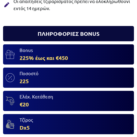
Οι απαιτήσεις τζιραρίσματος πρέπει να ολοκληρωθούνί
εντός 14 ημερών.
ΠΛΗΡΟΦΟΡΙΕΣ BONUS
Bonus
225% έως και
€450
Ποσοστό
225
Ελάχ. Κατάθεση
€20
Τζίρος
Dx5