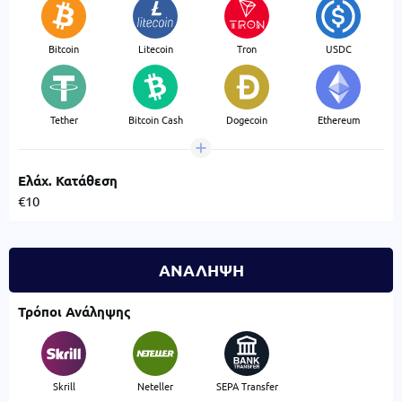
Bitcoin
Litecoin
Tron
USDC
Tether
Bitcoin Cash
Dogecoin
Ethereum
Ελάχ. Κατάθεση
€10
ΑΝΑΛΗΨΗ
Τρόποι Ανάληψης
Skrill
Neteller
SEPA Transfer