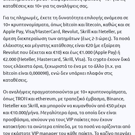
καταθέσεις και 10+ για τις αναλήψεις σας.
Για τις πληρωμές, έχετε τη δυνατότητα επιλογής ανάμεσα σε
10+ κρυπτονομίσματα, όπως bitcoin και litecoin, καθώς και σε
Apple Pay, Visa/MasterCard, Revolut, Skrill και Neteller, με
άμεση διεκπεραίωση των αιτημάτων (έως 2-3 ώρες). Τα ποσά
ελάχιστης και μέγιστης κατάθεσης είναι €20 (με εξαίρεση
Revolut που δέχεται και €10) και έως €1.000 (Apple Pay) ή
€2.000 (Neteller, Mastercard, Skrill, Visa). Τα crypto έχουν δικά
τους ελάχιστα όρια, ξεχωριστά το ένα με το άλλο (π.χ. για
bitcoin είναι 0,000098), ενώ δεν υπάρχει πλαφόν στις
καταθέσεις.
Οι αναλήψεις πραγματοποιούνται με 10+ κρυπτονομίσματα,
όπως TRON και ethereum, με τραπεζικό έμβασμα, Binance,
Neteller και Skrill, και μπορούν να κυμανθούν από €50 μέχρι
και €10.000/μήνα. Μεγαλύτερα όρια, τα οποία δεν είναι
προσβάσιμα, ισχύουν για τους VIP παίκτες που έχουν
κατακτήσει τα ανώτερα επίπεδα, με τα ποσά να ορίζονται από
τον εκάστοτε VIP manager του κάθε παίκτη. Το καζίνο περνάει