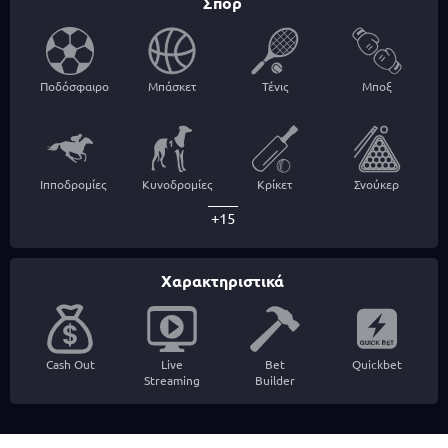
Σπορ
Ποδόσφαιρο
Μπάσκετ
Τένις
Μποξ
Ιπποδρομίες
Κυνοδρομίες
Κρίκετ
Σνούκερ
+15
Χαρακτηριστικά
Cash Out
Live
Bet
Quickbet
Streaming
Builder