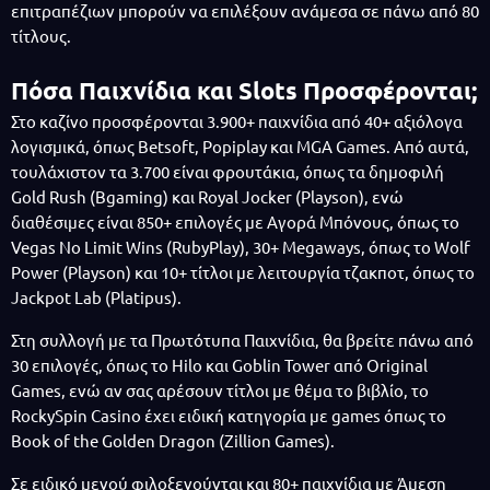
επιτραπέζιων μπορούν να επιλέξουν ανάμεσα σε πάνω από 80
τίτλους.
Πόσα Παιχνίδια και Slots Προσφέρονται;
Στο καζίνο προσφέρονται 3.900+ παιχνίδια από 40+ αξιόλογα
λογισμικά, όπως Betsoft, Popiplay και MGA Games. Από αυτά,
τουλάχιστον τα 3.700 είναι φρουτάκια, όπως τα δημοφιλή
Gold Rush (Bgaming) και Royal Jocker (Playson), ενώ
διαθέσιμες είναι 850+ επιλογές με Αγορά Μπόνους, όπως το
Vegas No Limit Wins (RubyPlay), 30+ Megaways, όπως το Wolf
Power (Playson) και 10+ τίτλοι με λειτουργία τζακποτ, όπως το
Jackpot Lab (Platipus).
Στη συλλογή με τα Πρωτότυπα Παιχνίδια, θα βρείτε πάνω από
30 επιλογές, όπως το Hilo και Goblin Tower από Original
Games, ενώ αν σας αρέσουν τίτλοι με θέμα το βιβλίο, το
RockySpin Casino έχει ειδική κατηγορία με games όπως το
Book of the Golden Dragon (Zillion Games).
Σε ειδικό μενού φιλοξενούνται και 80+ παιχνίδια με Άμεση