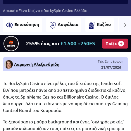
Αρχική
»
Ξένα Καζίνο
»
RockySpin Casino Ελλάδα
Επισκόπηση
Ασφάλεια
Καζίνο
255% έως και
€1.500 +250FS
Παίξε
Τελ. Ενημέρωση
Λαμπρινή Αλεξανδρίδη
21/07/2026
Το RockySpin Casino είναι μέλος του δικτύου της Tendersoft
B.V που μετράει πάνω από 30 πετυχημένα διαδικτιακά καζίνο,
όπως τα SpinMama Casino και Billionaire Casino. Ο όμιλος
λειτουργεί όλα του τα brands με νόμιμη άδεια από την Gaming
Control Board του Κουρασάο.
Το ξεκούραστο μαύρο background και ένας “σκληρός ροκάς”
ρακούν καλωσορίζουν τους παίκτες σε μια καζινική εμπειρία