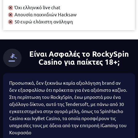
Όχι ελληνικό live chat
Απουσία παιχνιδιών Hacksaw
50 ευρώ ελάχιστη ανάληψη
Είναι Ασφαλές το RockySpin
Casino για παίκτες 18+;
Προσωπικά, δεν ξεκινάω καμία αξιολόγηση brand αν
δεν εξασφαλίσω ότι πρόκειται για ένα αξιόπιστο καζίνο.
Στη περίπτωση του RockySpin, έχω μπροστά μου ένα
αξιόλογο δίκτυο, αυτό της Tendersoft, με πάνω από 30
εγκατεστημένα στην αγορά μέλη, όπως τα SpinMacho
Casino και IvyBet Casino, τα οποία προσφέρουν τις
υπηρεσίες τους με άδεια από την επιτροπή iGaming του
Κουρασάο