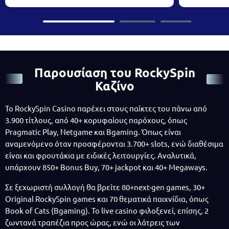
Παρουσίαση του RockySpin
Καζίνο
Το RockySpin Casino παρέχει στους παίκτες του πάνω από
3.900 τίτλους, από 40+ κορυφαίους παρόχους, όπως
Pragmatic Play, Netgame και Bgaming. Όπως είναι
αναμενόμενο όταν προσφέρονται 3.700+ slots, ενώ διαθέσιμα
είναι και φρουτάκια με ειδικές λειτουργίες. Αναλυτικά,
υπάρχουν 850+ Bonus Buy, 70+ jackpot και 40+ Megaways.
Σε ξεχωριστή συλλογή θα βρείτε 80+next-gen games, 30+
Original RockySpin games και 70 θεματικά παιχνίδια, όπως
Book of Cats (Bgaming). Το live casino φιλοξενεί, επίσης, 2
ζωντανά τραπέζια προς ώρας, ενώ οι λάτρεις των