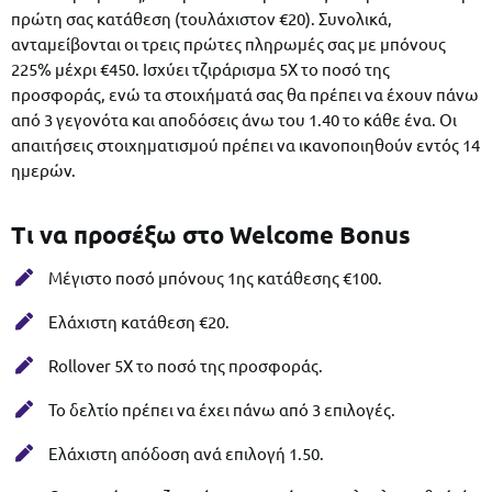
πρώτη σας κατάθεση (τουλάχιστον €20). Συνολικά,
ανταμείβονται οι τρεις πρώτες πληρωμές σας με μπόνους
225% μέχρι €450. Ισχύει τζιράρισμα 5Χ το ποσό της
προσφοράς, ενώ τα στοιχήματά σας θα πρέπει να έχουν πάνω
από 3 γεγονότα και αποδόσεις άνω του 1.40 το κάθε ένα. Οι
απαιτήσεις στοιχηματισμού πρέπει να ικανοποιηθούν εντός 14
ημερών.
Τι να προσέξω στο Welcome Bonus
Μέγιστο ποσό μπόνους 1ης κατάθεσης €100.
Ελάχιστη κατάθεση €20.
Rollover 5X το ποσό της προσφοράς.
Το δελτίο πρέπει να έχει πάνω από 3 επιλογές.
Ελάχιστη απόδοση ανά επιλογή 1.50.