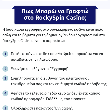
Πως Μπορώ να Γραφτώ
στο RockySpin Casino;
Η διαδικασία εγγραφής στο συγκεκριμένο καζίνο είναι πολύ
απλή και τα βήματα για τη δημιουργία νέου λογαριασμού στο
RockySpin Casino είναι τα παρακάτω:
1
Πατήστε πάνω στο link που θα βρείτε παρακάτω για να
μεταβείτε στην πλατφόρμα.
2
Ξεκινήστε επιλέγοντας “Εγγραφή”.
3
Συμπληρώστε τη διεύθυνση του ηλεκτρονικού
ταχυδρομείου σας και τον επιθυμητό κωδικό πρόσβασης.
4
Αφήστε το τελευταίο πεδίο κενό αν δεν έχετε κάποιο
κωδικό προσφοράς. Ειδάλλως, τον εισάγετε.
5
Ολοκληρώστε πατώντας “Εγγραφή”.