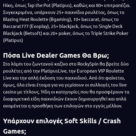
Νίκη, όπως Tap the Pot (Platipus), καθώς και 80+ επιτραπέζια.
Συγκεκριμένα, υπάρχουν 25+ παιχνίδια ρουλέτας, όπως το
Blazing Heat Roulette (Bgaming), 10+ baccarat, όπως το
Baccarat777 (Evoplay), 25+ blackjack, όπως το Single Deck
Blackjack (Betsoft) και 20+ poker, όπως το Triple Strike Poker
(Platipus)
Πόσα Live Dealer Games Θα Βρω;
Στο λόμπι του ζωντανού καζίνο στο RockySpin θα βρείτε δύο
ρουλέτες από την PlatipusLive, την European VIP Roulette
Live και την απλή έκδοση του παιχνιδιού. Από ότι φαίνεται,
όμως, όλα είναι έτοιμα για να γεμίσουν οι συλλογές του live
casino με τίτλους. Ήδη οι κατηγορίες που θα προσφέρουν τα
διαφορετικά είδη παιχνιδιών έχουν δημιουργηθεί και απλά
αναμένεται η προσθήκη των επιλογών στο εγγύς μέλλον.
Υπάρχουν επιλογές Soft Skills / Crash
Games;