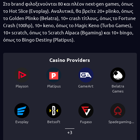
Στο brand φιλοξενούνται 80 και πλέον next-gen games, όπως
το Hot Slice (Evoplay). Αναλυτικά, θα βρείτε 20+ plinko, όπως
το Golden Plinko (Belatra), 10+ crash τίτλους, όπως το Fortune
Crash (100hp), 10+ keno, όπως το Magic Keno (Turbo Games),
10+ scratch, όπως το Scratch Alpaca (Bgaming) και 10+ bingo,
όπως το Bingo Destiny (Platipus).
Casino Providers
Playson
Platipus
GameArt
Belatra
Games
Evoplay
Betsoft
Fugaso
Spadegaming...
+3