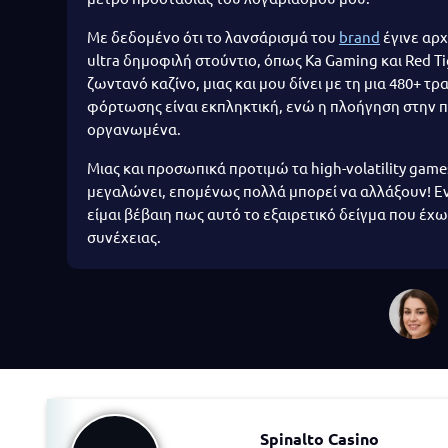
Με δεδομένο ότι το λανσάρισμά του
brand
έγινε αρχ
ultra δημοφιλή στούντιο, όπως Ka Gaming και Red T
ζωντανό καζίνο, μιας και μου δίνει με τη μια 480+ 
φόρτωσης είναι εκπληκτική, ενώ η πλοήγηση στην π
οργανωμένα.
Μιας και προσωπικά προτιμώ τα high-volatility gam
μεγαλώνει, επομένως πολλά μπορεί να αλλάξουν! Εν
είμαι βέβαιη πως αυτό το εξαιρετικό δείγμα που έχ
συνέχειας.
Spinalto Casino