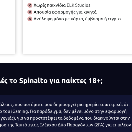
Χωρίς παιχνίδια ELK Studios
Απουσία εφαρμογής για κινητά
Ανάληψη μόνο με κάρτα, έμβασμα ή crypto
ς το Spinalto για παίκτες 18+;
άλειας, που αυτόματα μου δημιουργεί μια ηρεμία εσωτερικά, ότι
 του iGaming. Για παράδειγμα, δεν μένει μόνο στην εφαρμογή
 γενιάς), για να προστατέψει τα δεδομένα που διακινούνται στην
ηση της Ταυτότητας Ελέγχου Δύο Παραγόντων (2FA) για επιπλέον