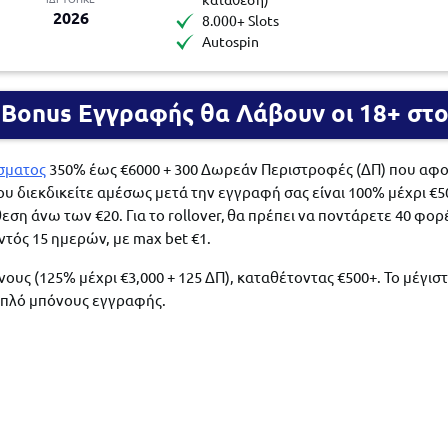
κατάθεση)
2026
8.000+ Slots
Autospin
 Bonus Εγγραφής θα Λάβουν οι 18+ στο
σματος
350% έως €6000 + 300 Δωρεάν Περιστροφές (ΔΠ) που αφο
υ διεκδικείτε αμέσως μετά την εγγραφή σας είναι 100% μέχρι €50
θεση άνω των €20. Για το rollover, θα πρέπει να ποντάρετε 40 φορ
ντός 15 ημερών, με max bet €1.
νους (125% μέχρι €3,000 + 125 ΔΠ), καταθέτοντας €500+. Το μέγισ
ο απλό μπόνους εγγραφής.