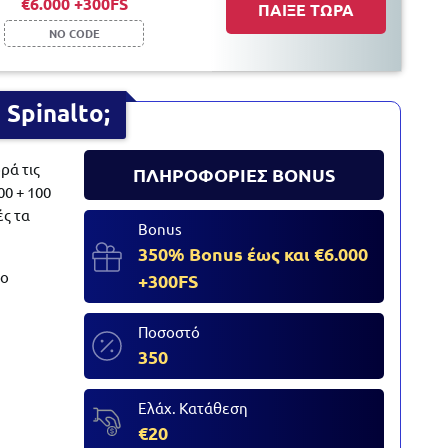
€6.000 +300FS
ΠΑΙΞΕ ΤΩΡΑ
NO CODE
 Spinalto;
ρά τις
ΠΛΗΡΟΦΟΡΙΕΣ BONUS
0 + 100
ές τα
Bonus
350% Bonus έως και
€6.000
το
+300FS
Ποσοστό
350
Ελάχ. Κατάθεση
€20