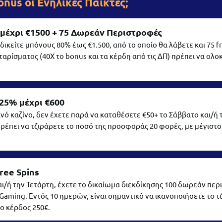
nus οι Ενήλικες Παίκτες;
μέχρι €1500 + 75 Δωρεάν Περιστροφές
ικείτε μπόνους 80% έως €1.500, από το οποίο θα λάβετε και 75 fre
νταρίσματος (40Χ το bonus και τα κέρδη από τις ΔΠ) πρέπει να ο
 25% μέχρι €600
ό καζίνο, δεν έχετε παρά να καταθέσετε €50+ το Σάββατο και/ή τ
ρέπει να τζιράρετε το ποσό της προσφοράς 20 φορές, με μέγιστο
ree Spins
ι/ή την Τετάρτη, έχετε το δικαίωμα διεκδίκησης 100 δωρεάν περ
aming. Εντός 10 ημερών, είναι σημαντικό να ικανοποιήσετε το τ
το κέρδος 250€.