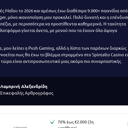
ές Μαΐου το 2026 και αμέσως έχω διαθέσιμα 9.000+ παιχνίδια από
iger, μόνο ικανοποίηση μου προκαλεί. Πολύ δυνατή και η επένδυσ
τραπέζια, με περισσότερα να προστίθενται καθημερινά. Η ταχύτητα
λατφόρμα γίνεται άνετα, με μενού που τα έχουν όλα άψογα
es, μου λείπει η Push Gaming, αλλά η λίστα των παρόχων διαρκώς
νοείται πως θα έχω το βλέμμα στραμμένο στο Spintalto Casino ε
ω τώρα είναι αντιπροσωπευτικό μιας ακόμα πιο συναρπαστικής
Λαμπρινή Αλεξανδρίδη
Επικεφαλής Αρθρογράφος
70% έως €2.000 (3η
ΙΔΡΥΘΗΚΕ