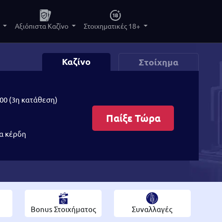
Αξιόπιστα Καζίνο
Στοιχηματικές 18+
Καζίνο
Στοίχημα
00 (3η κατάθεση)
Παίξε Τώρα
α κέρδη
Bonus Στοιχήματος
Συναλλαγές