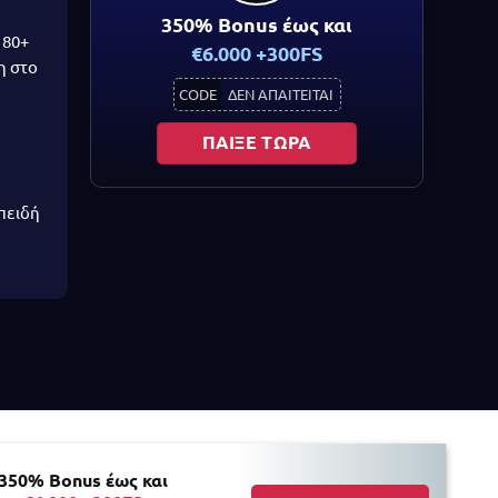
350% Bonus έως και
 80+
€6.000 +300FS
η στο
CODE
ΔΕΝ ΑΠΑΙΤΕΙΤΑΙ
ΠΑΙΞΕ ΤΩΡΑ
πειδή
350% Bonus έως και