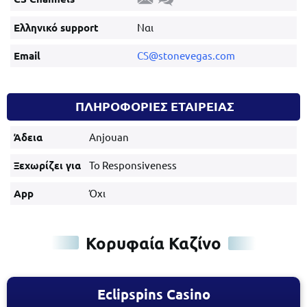
Ελληνικό support
Ναι
Email
CS@stonevegas.com
ΠΛΗΡΟΦΟΡΙΕΣ ΕΤΑΙΡΕΙΑΣ
Άδεια
Anjouan
Ξεχωρίζει για
Το Responsiveness
App
Όχι
Κορυφαία Καζίνο
Eclipspins Casino