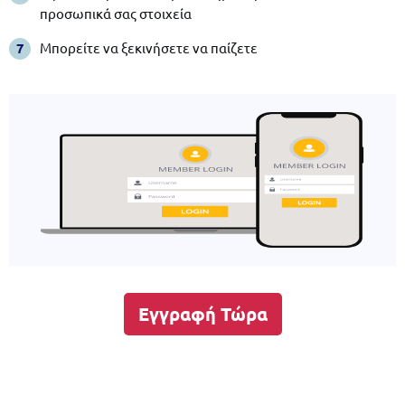
προσωπικά σας στοιχεία
7
Μπορείτε να ξεκινήσετε να παίζετε
Εγγραφή Τώρα