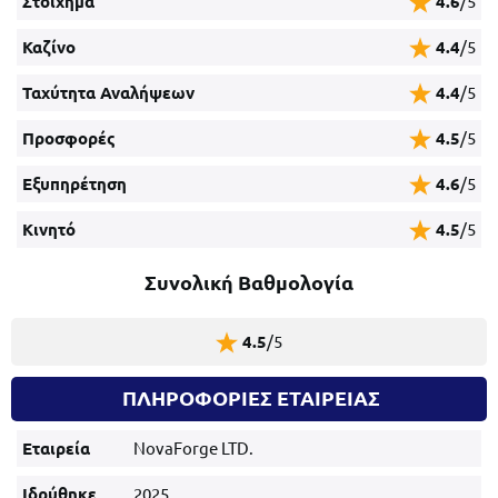
Στοίχημα
4.6
/5
Καζίνο
4.4
/5
Ταχύτητα Αναλήψεων
4.4
/5
Προσφορές
4.5
/5
Εξυπηρέτηση
4.6
/5
Κινητό
4.5
/5
Συνολική Βαθμολογία
4.5
/5
ΠΛΗΡΟΦΟΡΙΕΣ ΕΤΑΙΡΕΙΑΣ
Εταιρεία
NovaForge LTD.
Ιδρύθηκε
2025