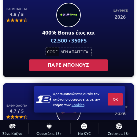
ΒΑΘΜΟΛΟΓΙΑ
ΙΔΡΥΘΗΚΕ
4.6 / 5
2026
400% Bonus έως και
€2.500 +350FS
CODE
ΔΕΝ ΑΠΑΙΤΕΙΤΑΙ
ΠΑΡΕ ΜΠΟΝΟΥΣ
Grattiano Casino
Χρησιμοποιώντας αυτόν τον
ιστότοπο συμφωνείτε με την
OK
χρήση των
Cookies
.
ΒΑΘΜΟΛΟΓΙΑ
ΙΔΡΥΘΗΚΕ
4.7 / 5
2026
400% Bonus έως και
Ξένα Καζίνο
Φρουτάκια 18+
No KYC
Στοίχημα 18+