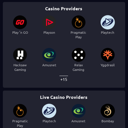
Casino Providers
Play ’n GO
Playson
Pragmatic
Playtech
Play
Hacksaw
Amusnet
Relax
Yggdrasil
Gaming
Gaming
+15
Live Casino Providers
Pragmatic
Playtech
Amusnet
Bombay
Play