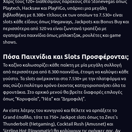
Χάρις τους 120+ διαθέσιμους παρόχους στο Stonevegas όπως
Playtech, Hacksaw και PlayNGo, υπάρχει μια μεγάλη
βιβλιοθήκη με 8.300+ τίτλους εκ των οποίων τα 7.530+ είναι
slots κάθε είδους όπως Megaways, Jackpots και Bonus Buy και
περισσότερα από 320 να είναι ζωντανά τραπέζια με
αγαπημένα παιχνίδια όπως μπλακτζακ, ρουλέτες και game
shows.
Πόσα Παιχνίδια και Slots Προσφέρονται;
Το καζίνο καλωσορίζει κάθε παίκτη με μία μεγάλη συλλογή
από περισσότερα από 8.300 παιχνίδια, έτοιμη να καλύψει κάθε
γούστο. Τα slots ανέρχονται στα 7.530+ με την πλατφόρμα να
σας σώζει πολύτιμο χρόνο έχοντας κατηγοριοποιήσει όλα τα
φρουτάκια. Στο αρχικό μενού θα βρείτε διαφορές επιλογές
όπως “Κορυφαία”, “Νέα” και “Δημοφιλή”.
Αν είστε λάτρης του κυνηγιού και θέλετε να αρπάξετε το
Grand έπαθλο, τότε τα 750+ Jackpot slots όπως τα Zeus’s
Thunderbolt (Netgaming), Cocktail Rush (Amusnet) και
Sizzling Hot (Novomatic) θα καλύψουν τις ανάγκες σας. Αν