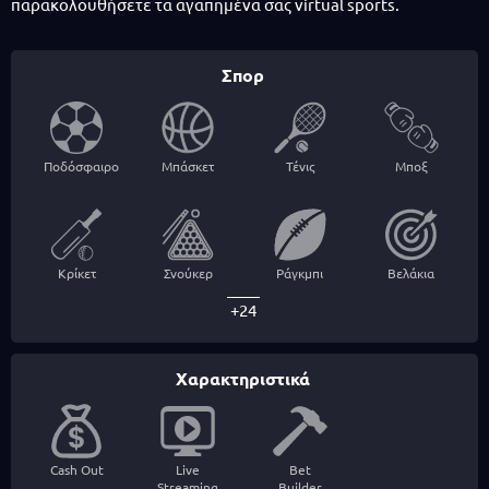
παρακολουθήσετε τα αγαπημένα σας virtual sports.
Σπορ
Ποδόσφαιρο
Μπάσκετ
Τένις
Μποξ
Κρίκετ
Σνούκερ
Ράγκμπι
Βελάκια
+24
Χαρακτηριστικά
Cash Out
Live
Bet
Streaming
Builder