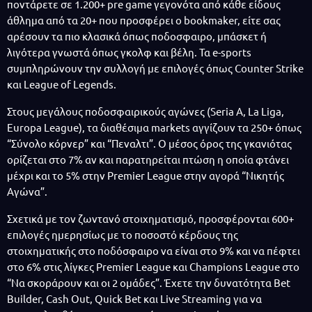
ποντάρετε σε 1.200+ pre game γεγονότα από κάθε είδους
άθλημα από τα 20+ που προσφέρει ο bookmaker, είτε σας
αρέσουν τα πιο κλασικά όπως ποδοσφαιρο, μπάσκετ ή
λιγότερα γνωστά όπως γκολφ και βέλη. Τα e-sports
συμπληρώνουν την συλλογή με επιλογές όπως Counter Strike
και League of Legends.
Στους μεγάλους ποδοσφαιρικούς αγώνες (Seria A, La Liga,
Europa League), τα διαθέσιμα markets αγγίζουν τα 250+ όπως
“Σύνολο κόρνερ” και “Πεναλτι”. Ο μέσος όρος της γκανιότας
ορίζεται στο 7% αν και παρατηρείται πτώση η οποία φτάνει
μέχρι και το 5% στην Premier League στην αγορά “Νικητής
Αγώνα”.
Σχετικά με τον ζωντανό στοιχηματισμό, προσφέρονται 600+
επιλογές ημερησίως με το ποσοστό κέρδους της
στοιχηματικής στο ποδόσφαιρο να είναι στο 9% και να πέφτει
στο 6% στις λίγκες Premier League και Champions League στο
“Να σκοράρουν και οι 2 ομάδες”. Έχετε την δυνατότητα Bet
Builder, Cash Out, Quick Bet και Live Streaming για να