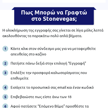
Πως Μπορώ να Γραφτώ
στο Stonevegas;
Η ολοκλήρωση της εγγραφής σας γίνεται σε λίγα μόλις λεπτά
ακολουθόντας τα παρακάτω πολύ απλά βήματα.
1
Κάντε κλικ στον σύνδεσμο μας για να μεταφερθείτε
απευθείας στο καζίνο
2
Πατήστε πάνω δεξιά στην επιλογή “Εγγραφή”
3
Επιλέξτε την προσφορά καλωσορίσματος που
επιθυμείτε
4
Εισάγετε το προσωπικό σας email και έναν κωδικό
5
Επιβεβαιώστε πως είστε άνω των 18
6
Αφού πατήσετε “Επόμενο Βήμα” προσθέστε τα