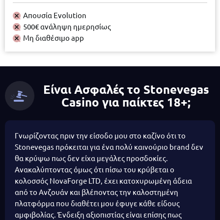
Απουσία Evolution
500€ ανάληψη ημερησίως
Μη διαθέσιμο app
Είναι Ασφαλές το Stonevegas
Casino για παίκτες 18+;
Γνωρίζοντας πριν την είσοδο μου στο καζίνο ότι το
Stonevegas πρόκειται για ένα πολύ καινούριο brand δεν
θα κρύψω πως δεν είχα μεγάλες προσδοκίες.
Ανακαλύπτοντας όμως ότι πίσω του κρύβεται ο
κολοσσός NovaForge LTD, έχει κατοχυρωμένη άδεια
από το Ανζουάν και βλέποντας την καλοστημένη
πλατφόρμα που διαθέτει μου έφυγε κάθε είδους
αμφιβολίας. Ένδειξη αξιοπιστίας είναι επίσης πως