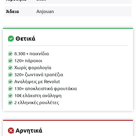
Άδεια
Anjouan
Θετικά
8.300 + παιχνίδια
120+ πάροχοι
Χωρίς φορολογία
320+ ζωντανά τραπέζια
Αναλήψεις με Revolut
130+ αποκλειστικά φρουτάκια
10€ ελάχιστη ανάληψη
2 ελληνικές ρουλέτες
Αρνητικά