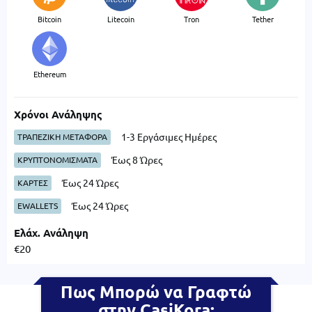
Bitcoin
Litecoin
Tron
Tether
Ethereum
Χρόνοι Ανάληψης
1-3 Εργάσιμες Ημέρες
ΤΡΑΠΕΖΙΚΉ ΜΕΤΑΦΟΡΆ
Έως 8 Ώρες
ΚΡΥΠΤΟΝΟΜΊΣΜΑΤΑ
Έως 24 Ώρες
ΚΆΡΤΕΣ
Έως 24 Ώρες
EWALLETS
Ελάχ. Ανάληψη
€20
Πως Μπορώ να Γραφτώ
στην CasiKora;