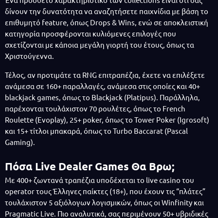
Ένα πρόσθετο χαρακτηριστικό των collections είναι ότι σας
δίνουν την δυνατότητα να αναζητήσετε παιχνίδια με βάση το
επιθυμητό feature, όπως Drops & Wins, ενώ σε αποκλειστική
κατηγορία προσφέρονται κυλιόμενες επιλογές που
σχετίζονται με κάποια μεγάλη γιορτή του έτους, όπως τα
Χριστούγεννα.
Τέλος, αν προτιμάτε τα RNG επιτραπέζια, έχετε να επιλέξετε
ανάμεσα σε 160+ παραλλαγές, ανάμεσα στις οποίες και 40+
blackjack games, όπως το Blackjack (Platipus). Παράλληλα,
παρέχονται τουλάχιστον 70 ρουλέτες, όπως το French
Roulette (Evoplay), 25+ poker, όπως το Tower Poker (Igrosoft)
και 15+ τίτλοι μπακαρά, όπως το Turbo Baccarat (Pascal
Gaming).
Πόσα Live Dealer Games Θα Βρω;
Με 400+ ζωντανά τραπέζια υποδέχεται το live casino του
operator τους Έλληνες παίκτες (18+), που έχουν τις “πλάτες”
τουλάχιστον 5 αξιόλογων λογισμικών, όπως οι Winfinity και
Pragmatic Live. Πιο αναλυτικά, σας περιμένουν 50+ υβριδικές