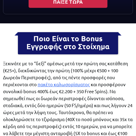
ΠΑΙΞΕ ΤΩΡΑ
Ποιο Είναι το Bonus
Εγγραφής στο Στοίχημα
Ξεκινάτε με το “δεξί” αμέσως μετά την πρώτη σας κατάθεση
(€25+), διεκδικώντας την πρώτη (100% μέχρι €500 + 100
Δωρεάν Περιστροφές), από τις πέντε προσφορές που
περιέχονται στο
πακέτο καλωσορίσματος
και προσφέρουν
συνολικό bonus 400% έως €2.200 + 350 Free Spins). Να
σημειωθεί πως οι δωρεάν περιστροφές δίνονται ισόποσα,
σταδιακά, εντός δύο ημερών (50 FS/ημέρα) και πως λήγουν 24
ώρες μετά την λήψη τους. Ταυτόχρονα, θα πρέπει να
ολοκληρώσετε το τζιράρισμα (40Χ το ποσό μπόνους και 35χ τα
κέρδη από τις περιστροφές) εντός 10 ημερών, για να μπορείτε
να λάβετε την μέγιστη ανταμοιβή (5Χ το bonus και έως €100