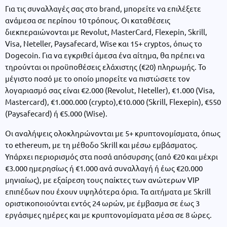
Για τις συναλλαγές σας στο brand, μπορείτε να επιλέξετε
ανάμεσα σε περίπου 10 τρόπους. Οι καταθέσεις
διεκπεραιώνονται με Revolut, MasterCard, Flexepin, Skrill,
Visa, Neteller, Paysafecard, Wise και 15+ cryptos, όπως το
Dogecoin. Για να εγκριθεί άμεσα ένα αίτημα, θα πρέπει να
τηρούνται οι προϋποθέσεις ελάχιστης (€20) πληρωμής. Το
μέγιστο ποσό με το οποίο μπορείτε να πιστώσετε τον
λογαριασμό σας είναι €2.000 (Revolut, Neteller), €1.000 (Visa,
Mastercard), €1.000.000 (crypto),€10.000 (Skrill, Flexepin), €550
(Paysafecard) ή €5.000 (Wise).
Οι αναλήψεις ολοκληρώνονται με 5+ κρυπτονομίσματα, όπως
το ethereum, με τη μέθοδο Skrill και μέσω εμβάσματος.
Υπάρχει περιορισμός στα ποσά απόσυρσης (από €20 και μέχρι
€3.000 ημερησίως ή €1.000 ανά συναλλαγή ή έως €20.000
μηνιαίως), με εξαίρεση τους παίκτες των ανώτερων VIP
επιπέδων που έχουν υψηλότερα όρια. Τα αιτήματα με Skrill
οριστικοποιούνται εντός 24 ωρών, με έμβασμα σε έως 3
εργάσιμες ημέρες και με κρυπτονομίσματα μέσα σε 8 ώρες.