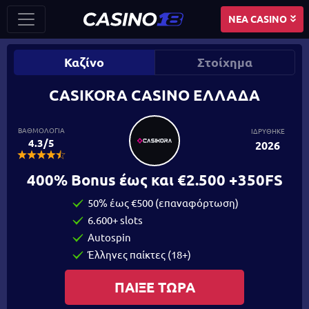
ΝEA CASINO
Καζίνο
Στοίχημα
CASIKORA CASINO ΕΛΛΆΔΑ
ΒΑΘΜΟΛΟΓΙΑ
ΙΔΡΥΘΗΚΕ
4.3/5
2026
400% Bonus έως και
€2.500 +350FS
50% έως €500 (επαναφόρτωση)
6.600+ slots
Autospin
Έλληνες παίκτες (18+)
ΠΑΊΞΕ ΤΏΡΑ