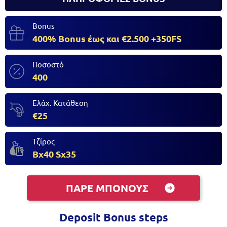
Bonus
400% Bonus έως και
€2.500 +350FS
Ποσοστό
400
Ελάχ. Κατάθεση
€25
Τζίρος
Bx40 Sx35
ΠΑΡΕ ΜΠΟΝΟΥΣ
Deposit Bonus steps