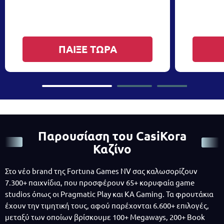
ΠΑΊΞΕ ΤΏΡΑ
Παρουσίαση του CasiKora
Καζίνο
Στο νέο brand της Fortuna Games NV σας καλωσορίζουν
7.300+ παιχνίδια, που προσφέρουν 65+ κορυφαία game
studios όπως οι Pragmatic Play και KA Gaming. Τα φρουτάκια
έχουν την τιμητική τους, αφού παρέχονται 6.600+ επιλογές,
μεταξύ των οποίων βρίσκουμε 100+ Megaways, 200+ Book