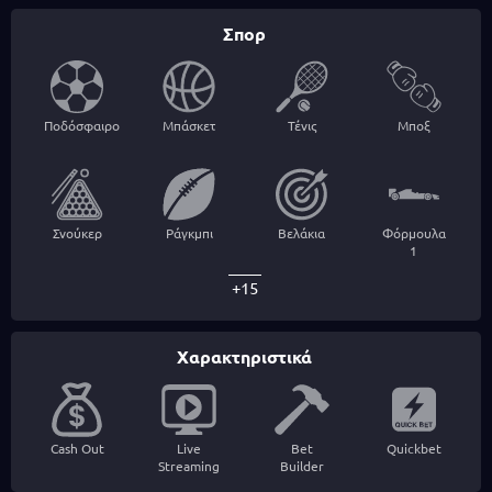
Σπορ
Ποδόσφαιρο
Μπάσκετ
Τένις
Μποξ
Σνούκερ
Ράγκμπι
Βελάκια
Φόρμουλα
1
+15
Χαρακτηριστικά
Cash Out
Live
Bet
Quickbet
Streaming
Builder