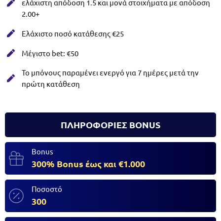
ελάχιστη απόδοση 1.5 και μονά στοιχήματα με απόδοση
2.00+
Ελάχιστο ποσό κατάθεσης €25
Μέγιστο bet: €50
Το μπόνους παραμένει ενεργό για 7 ημέρες μετά την
πρώτη κατάθεση
ΠΛΗΡΟΦΟΡΙΕΣ BONUS
Bonus
300% Bonus έως και
€1.000
Ποσοστό
300