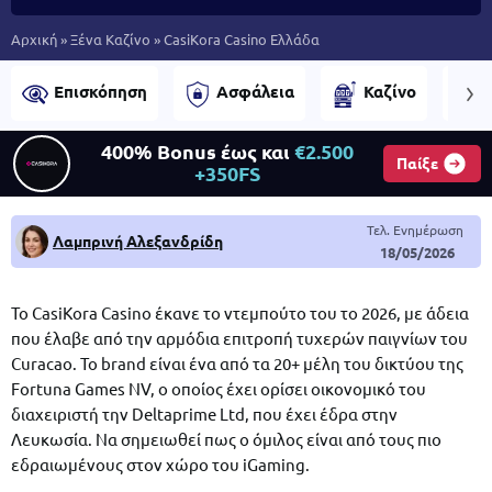
Αρχική
»
Ξένα Καζίνο
»
CasiKora Casino Ελλάδα
Επισκόπηση
Ασφάλεια
Καζίνο
400% Bonus έως και
€2.500
Παίξε
+350FS
Τελ. Ενημέρωση
Λαμπρινή Αλεξανδρίδη
18/05/2026
Το CasiKora Casino έκανε το ντεμπούτο του το 2026, με άδεια
που έλαβε από την αρμόδια επιτροπή τυχερών παιγνίων του
Curacao. Το brand είναι ένα από τα 20+ μέλη του δικτύου της
Fortuna Games NV, ο οποίος έχει ορίσει οικονομικό του
διαχειριστή την Deltaprime Ltd, που έχει έδρα στην
Λευκωσία. Να σημειωθεί πως ο όμιλος είναι από τους πιο
εδραιωμένους στον χώρο του iGaming.