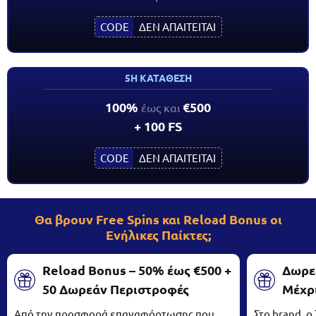
CODE
ΔΕΝ ΑΠΑΙΤΕΙΤΑΙ
5Η ΚΑΤΆΘΕΣΗ
100%
€500
έως και
+
100 FS
CODE
ΔΕΝ ΑΠΑΙΤΕΙΤΑΙ
Θα βρουν Free Spins και Reload Bonus οι
Ενήλικες Παίκτες;
Reload Bonus – 50% έως €500 +
Δωρεά
50 Δωρεάν Περιστροφές
Μέχρι
Από την προσφορά επαναφόρτωσης που
Στο brand, ο