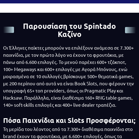
Παρουσίαση του Spintado
Καζίνο
Οι Έλληνες παίκτες μπορούν να επιλέξουν ανάμεσα σε 7.300+
παιχνίδια, με τον πρώτο λόγο να έχουν τα φρουτάκια, με
πάνω από 6.600 επιλογές. Το μενού παρέχει 600+ τζάκποτ,
100+ Megaways και 600+ επιλογές με Αγορά Μπόνους, ενώ
μοιρασμένα σε 10 συλλογές βρίσκουμε 500+ θεματικά games,
με 200 περίπου από αυτά να είναι Book Slots, που φέρουν την
υπογραφή 65+ τοπ providers, όπως οι Pragmatic Play και
Hacksaw. Παράλληλα, είναι διαθέσιμα 160+ RNG table games,
140+ soft-skills επιλογές και 400+ live dealer τραπέζια.
Πόσα Παιχνίδια και Slots Προσφέρονται;
Τη μερίδα του λέοντος από τα 7.300+ διαθέσιμα παιχνίδια στο
brand έχουν τα φρουτάκια, με 6.600+ επιλογές, όπως τα