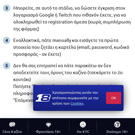
3
Μπορείτε, σε αυτό το στάδιο, να δώσετε έγκριση στον
λογαριασμό Google ή Twitch που πιθανόν έχετε, για να
ολοκληρωθεί το registration άμεσα (χωρίς συμπλήρωση
της φόρμας)
4
Εναλλακτικά, πάτε manually και εισάγετε τα πρώτα
στοιχεία που ζητάει η καρτέλα (email, password, κωδικό
προσφοράς – αν έχετε)
5
Δεν θα σας επιτραπεί να πάτε παρακάτω αν δεν
αποδεχτείτε τους όρους του καζίνο (τσεκάρετε το 2ο
κουτάκι)
Πατήστε “Συνέχεια”, συμπληρώστε τις τελευταίες
Χρησιμοποιώντας αυτόν τον
πληροφορίες και ολοκληρώστε κλικάροντας το
ιστότοπο συμφωνείτε με την
OK
“Επόμενο Βήμα”
χρήση των
Cookies
.
Ξένα Καζίνο
Φρουτάκια 18+
No KYC
Στοίχημα 18+