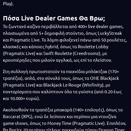
Play).
Πόσα Live Dealer Games Θα Βρω;
Το ζωντανό καζίνο περιβάλλεται από 400+ live dealer games,
πλαισιωμένα από 5+ δημοφιλή στούντιο, όπως LuckyStreak
και Pragmatic Live. Το λόμπι φιλοξενεί πάνω από 50 ρουλέτες,
κλασικές και κάποιες hybrid, όπως τα Roulette Lobby
(Pragmatic Live) και Swift Roulette (Creedroomz), με
κρουπιέρηδες που μιλούν αγγλικά, ως επί το πλείστον.
Στη συλλογή πρωτοστατούν τα παιχνίδια μπλάκτζακ (170+
τραπέζια), απλά, στο σύνολό τους, όπως τα ONE Blackjack
(Pragmatic Live) και Blackjack Le Rouge (Winfinity), με
πονταρίσματα που καλύπτουν όλα τα γούστα (από 0.20 έως
και 10.000+ ευρώ).
Ακολουθούν τα τραπέζια μπακαρά (140+ επιλογές), όπως το
Baccarat (XPG), ενώ δε λείπουν και περίπου μια ντουζίνα
game shows, όπως το Money Time (Pragmatic Live). Επιπλέον,
θα βρείτε 20 περίπου τίτλους παιχνιδιών τύπου Dragon Tiger