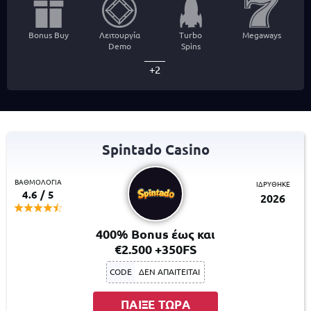
Bonus Buy
Λειτουργία
Turbo
Megaways
Demo
Spins
+2
Spintado Casino
ΒΑΘΜΟΛΟΓΙΑ
ΙΔΡΥΘΗΚΕ
4.6 / 5
2026
400% Bonus έως και
€2.500 +350FS
CODE
ΔΕΝ ΑΠΑΙΤΕΙΤΑΙ
ΠΑΙΞΕ ΤΩΡΑ