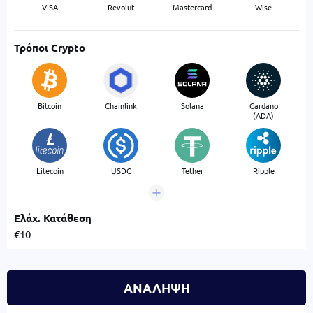
VISA
Revolut
Mastercard
Wise
Τρόποι Crypto
Bitcoin
Chainlink
Solana
Cardano
(ADA)
Litecoin
USDC
Tether
Ripple
Ελάχ. Κατάθεση
€10
ΑΝΑΛΗΨΗ