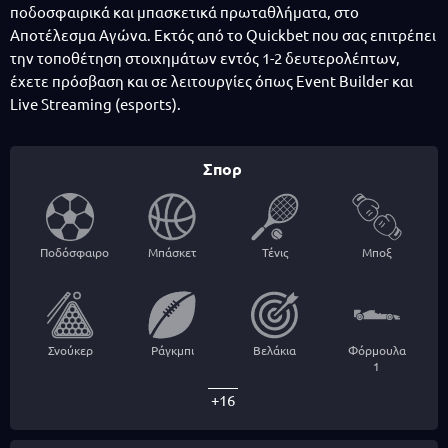
ποδοσφαιρικά και μπασκετικά πρωταθλήματα, στο
Αποτέλεσμα Αγώνα. Εκτός από το Quickbet που σας επιτρέπει
την τοποθέτηση στοιχημάτων εντός 1-2 δευτερολέπτων,
έχετε πρόσβαση και σε λειτουργίες όπως Event Builder και
Live Streaming (esports).
Σπορ
Ποδόσφαιρο
Μπάσκετ
Τένις
Μποξ
Σνούκερ
Ράγκμπι
Βελάκια
Φόρμουλα
1
+16