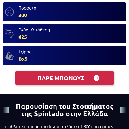
Ποσοστό
300
Ελάχ. Κατάθεση
€25
Τζίρος
Bx5
ΠΑΡΕ ΜΠΟΝΟΥΣ
Παρουσίαση του Στοιχήματος
της Spintado στην Ελλάδα
Το αθλητικό τμήμα του brand καλύπτει 1.600+ pregames