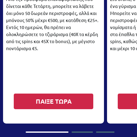
δίνεται κάθε Τετάρτη, μπορείτε να λάβετε
ένα γύρισμα
όχι μόνο 50 δωρεάν περιστροφές, αλλά και
Μπορείτε να
μπόνους 50% μέχρι €500, με κατάθεση €25+.
περιστροφές 
Εντός 10 ημερών, θα πρέπει να
νομίσματα ή
ολοκληρώσετε το τζιράρισμα (40Χ τα κέρδη
στα έπαθλα 
από τις spins και 45Χ το bonus), με μέγιστο
spins, καθώ
ποντάρισμα €5.
και μέχρι 10 
ΠΑΊΞΕ ΤΏΡΑ