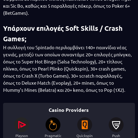
και Sic Bo, καθώς και 5 παραλλαγές πόκερ, όπως το Poker 6+
(BetGames).
Υπάρχουν επιλογές Soft Skills / Crash
Games;
Η συλλογή του Spintado περιλαμβάνει 140+ παιχνίδια νέας
γενιάς, μεταξύ των οποίων συναντάμε 20+ επιλογές μπίνγκο,
όπως το Super Hot Bingo (Salsa Technology), 20+ τίτλους
πλίνκο, όπως το Pearl Plinko (Quickspin), 30+ crash games,
όπως το Crash X (Turbo Games), 30+ scratch παραλλαγές,
όπως το Deluxe Match (Evoplay), 20+ mines, όπως το
Mummy’s Mines (Belatra) και 20+ keno, όπως το Pop (1X2).
Casino Providers
Playson
Pragmatic
Quickspin
Push