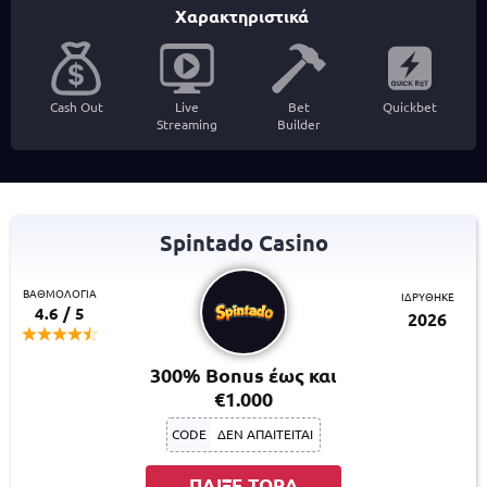
Χαρακτηριστικά
Cash Out
Live
Bet
Quickbet
Streaming
Builder
Spintado Casino
ΒΑΘΜΟΛΟΓΙΑ
ΙΔΡΥΘΗΚΕ
4.6 / 5
2026
300% Bonus έως και
€1.000
CODE
ΔΕΝ ΑΠΑΙΤΕΙΤΑΙ
ΠΑΙΞΕ ΤΩΡΑ