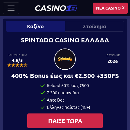
ΝEA CASINO
Καζίνο
Στοίχημα
SPINTADO CASINO ΕΛΛΆΔΑ
ΒΑΘΜΟΛΟΓΙΑ
ΙΔΡΥΘΗΚΕ
4.6/5
2026
400% Bonus έως και
€2.500 +350FS
Reload 50% έως €500
7.300+ παιχνίδια
Ante Bet
Έλληνες παίκτες (18+)
ΠΑΊΞΕ ΤΏΡΑ