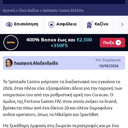
Αρχική
»
Ξένα Καζίνο
»
Spintado Casino Ελλάδα
Επισκόπηση
Ασφάλεια
Καζίνο
400% Bonus έως και
€2.500
Παίξε
+350FS
Τελ. Ενημέρωση
Λαμπρινή Αλεξανδρίδη
18/05/2026
Το Spintado Casino γιόρτασε τα διαδικτυακά του εγκαίνια το
2026, όταν πλέον είχε εξασφαλίσει άδεια για την παροχή των
υπηρεσιών του από την ρυθμιστική αρχή του Curacao. Ο
όμιλος της Fortuna Games NV, στον οποίο ανήκει το brand,
βρίσκεται πίσω από ένα δίκτυο 20 και πλέον δημοφιλών
online operators, όπως τα NikaSpin και SpartiBet.
Με ξεκάθαρη έμφαση στις δωρεάν περιστροφές και με ένα