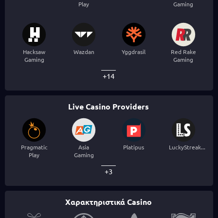
Play
Gaming
Hacksaw
Wazdan
Yggdrasil
Red Rake
Gaming
Gaming
+14
Live Casino Providers
Pragmatic
Asia
Platipus
LuckyStreak...
Play
Gaming
+3
Χαρακτηριστικά Casino