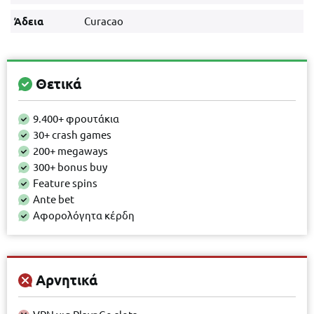
Άδεια
Curacao
Θετικά
9.400+ φρουτάκια
30+ crash games
200+ megaways
300+ bonus buy
Feature spins
Ante bet
Αφορολόγητα κέρδη
Αρνητικά