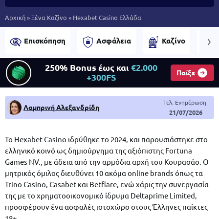
Αρχική
»
Ξένα Καζίνο
»
Hexabet Casino Ελλάδα
Επισκόπηση
Ασφάλεια
Καζίνο
250% Bonus έως και
€2.000
Παίξε
+300FS
Τελ. Ενημέρωση
Λαμπρινή Αλεξανδρίδη
21/07/2026
Το Hexabet Casino ιδρύθηκε το 2024, και παρουσιάστηκε στο
ελληνικό κοινό ως δημιούργημα της αξιόπιστης Fortuna
Games NV., με άδεια από την αρμόδια αρχή του Κουρασάο. Ο
μητρικός όμιλος διευθύνει 10 ακόμα online brands όπως τα
Trino Casino, Casabet και Betflare, ενώ χάρις την συνεργασία
της με το χρηματοοικονομικό ίδρυμα Deltaprime Limited,
προσφέρουν ένα ασφαλές ιστοχώρο στους Έλληνες παίκτες
18+.