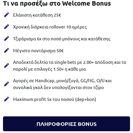
Τι να προσέξω στο Welcome Bonus
Ελάχιστη κατάθεση 25€
Χρονική διάρκεια rollover 10 ημέρες
Τζιράρισμα 6x στο ποσό μπόνους και κατάθεσης
Μέγιστο ποντάρισμα 50€
Αποδεκτά δελτία τα single bets με 2.00+ απόδοση και τα
παρολί με επιλογές 1.50+ η κάθε μια
Αγορές σε Handicap, μονά/ζυγά, GG/NG, O/U και
συνολικά γκολ δεν υπολογίζονται στον τζίρο
Maximum profit 5x του ποσού (dep+bon)
ΠΛΗΡΟΦΟΡΙΕΣ BONUS