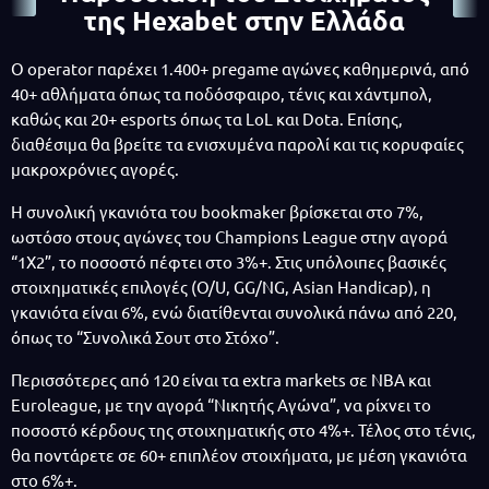
της Hexabet στην Ελλάδα
Ο operator παρέχει 1.400+ pregame αγώνες καθημερινά, από
40+ αθλήματα όπως τα ποδόσφαιρο, τένις και χάντμπολ,
καθώς και 20+ esports όπως τα LoL και Dota. Επίσης,
διαθέσιμα θα βρείτε τα ενισχυμένα παρολί και τις κορυφαίες
μακροχρόνιες αγορές.
Η συνολική γκανιότα του bookmaker βρίσκεται στο 7%,
ωστόσο στους αγώνες του Champions League στην αγορά
“1Χ2”, το ποσοστό πέφτει στο 3%+. Στις υπόλοιπες βασικές
στοιχηματικές επιλογές (O/U, GG/NG, Asian Handicap), η
γκανιότα είναι 6%, ενώ διατίθενται συνολικά πάνω από 220,
όπως το “Συνολικά Σουτ στο Στόχο”.
Περισσότερες από 120 είναι τα extra markets σε NBA και
Euroleague, με την αγορά “Νικητής Αγώνα”, να ρίχνει το
ποσοστό κέρδους της στοιχηματικής στο 4%+. Τέλος στο τένις,
θα ποντάρετε σε 60+ επιπλέον στοιχήματα, με μέση γκανιότα
στο 6%+.