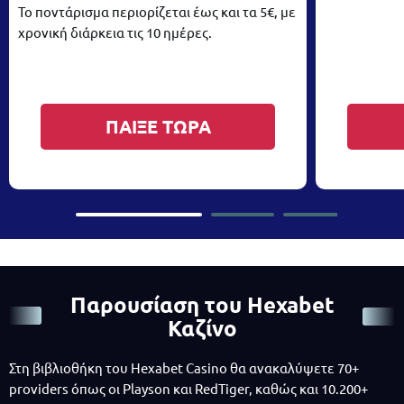
Το ποντάρισμα περιορίζεται έως και τα 5€, με
χρονική διάρκεια τις 10 ημέρες.
ΠΑΊΞΕ ΤΏΡΑ
Παρουσίαση του Hexabet
Καζίνο
Στη βιβλιοθήκη του Hexabet Casino θα ανακαλύψετε 70+
providers όπως οι Playson και RedTiger, καθώς και 10.200+