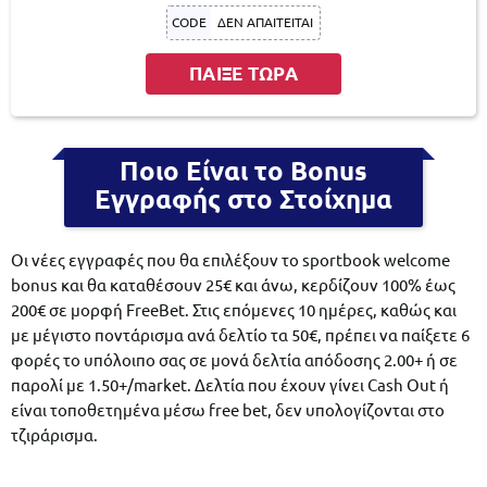
CODE
ΔΕΝ ΑΠΑΙΤΕΙΤΑΙ
ΠΑΙΞΕ ΤΩΡΑ
Ποιο Είναι το Bonus
Εγγραφής στο Στοίχημα
Οι νέες εγγραφές που θα επιλέξουν το sportbook welcome
bonus και θα καταθέσουν 25€ και άνω, κερδίζουν 100% έως
200€ σε μορφή FreeBet. Στις επόμενες 10 ημέρες, καθώς και
με μέγιστο ποντάρισμα ανά δελτίο τα 50€, πρέπει να παίξετε 6
φορές το υπόλοιπο σας σε μονά δελτία απόδοσης 2.00+ ή σε
παρολί με 1.50+/market. Δελτία που έχουν γίνει Cash Out ή
είναι τοποθετημένα μέσω free bet, δεν υπολογίζονται στο
τζιράρισμα.