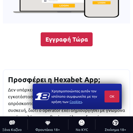
Εγγραφή Τώρα
Προσφέρει η Hexabet App;
Δεν υπάρχει προσφερόμενη εφαρμογή προς
Χρησιμοποιώντας αυτόν τον
εγκατάσταση του Hexabet, παρόλα αυτά μπορείτε
ιστότοπο συμφωνείτε με την
OK
χρήση των
Cookies
.
απρόσκοπτα να παίξετε από την προσωπική σας
συσκευή, διότι ο operator έχει δημιουργηθεί με γνώμονα
να είναι πλήρως συμβατός σε όλες τις διαστάσεις και
προσανατολισμούς οθόνης. Είναι διαθέσιμο μέσω των
Ξένα Καζίνο
Φρουτάκια 18+
No KYC
Στοίχημα 18+
φυλλομετρητών τόσο σε Google όσο και σε Safari, με το