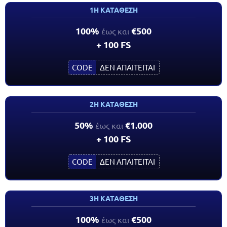
1Η ΚΑΤΆΘΕΣΗ
100%
€500
έως και
+
100 FS
CODE
ΔΕΝ ΑΠΑΙΤΕΙΤΑΙ
2Η ΚΑΤΆΘΕΣΗ
50%
€1.000
έως και
+
100 FS
CODE
ΔΕΝ ΑΠΑΙΤΕΙΤΑΙ
3Η ΚΑΤΆΘΕΣΗ
100%
€500
έως και