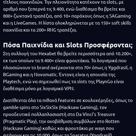
τίτλους παιχνιδιών. Την πλειονότητα κατέχουν τα slots, με
αριθμό που ξεπερνά τις 9.400, ενώ διαθέσιμα θα βρείτε και
800+ ζωντανά τραπέζια, από 10+ παρόχους όπως η SAGaming
και η LiveGames. Η λίστα ολοκληρώνεται με τα 150+ soft skills
παιχνίδια και τα 200+ RNG τραπέζια.
Πόσα Παιχνίδια και Slots Προσφέρονται;
Στη συλλογή του Hexabet θα βρείτε περισσότερα από 10.200+,
εκ των οποίων τα 9.400+ είναι φρουτάκια. Τα λογισμικά που
πλαισιώνουν το brand ανέρχονται στα 70+ όπως η Yggdrasil, η
BGaming και η Novomatic. Έντονη είναι η απουσία της
Playtech, ενώ να σημειωθεί πως τα slots της PlaynGo είναι
διαθέσιμα μόνο με λογισμικό VPN.
Διατίθενται όλα τα πιθανά features σε κουλοχέρηδες, όπως το
gamble spins στο SixSixSix (Hacksaw Gaming), τον
προοδευτικό πολλαπλασιαστή στο Da Vinci’s Treasure
(Pragmatic Play), την αναβάθμιση συμβόλων στο Rotten
(Hacksaw Gaming) καθώς και φρουτάκια με ways που
φτάνουν και τις 10.000, όπως το Sparatus (Yggdrasil).