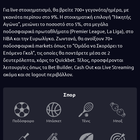
Για live στοιχηματισμό, θα βρείτε 700+ γεγονότα/ημέρα, με
γκανιότα περίπου στο 9%. Η στοιχηματική επιλογή “Νικητής
Αγώνα”, μειώνει το ποσοστό στο 5%, στα μεγάλα
ποδοσφαιρικά πρωταθλήματα (Premier League, La Liga), στο
ΝΒΑ και την Ευρωλίγκα. Ζωντανά, θα ανοίξουν 70+
ποδοσφαιρικά markets όπως το “Ομάδα να Σκοράρει το
Επόμενο Γκολ”, τις οποίες θα ποντάρετε μέσα σε 2
δευτερόλεπτα, χάρις το Quickbet. Τέλος, προσφέρονται
λειτουργίες όπως τα Bet Builder, Cash Out και Live Streaming
ακόμα και σε logout περιβάλλον.
Σπορ
Ποδόσφαιρο
Μπάσκετ
Τένις
Μποξ