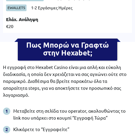
1-2 Εργάσιμες Ημέρες
EWALLETS
Ελάχ. Ανάληψη
€20
Πως Μπορώ να Γραφτώ
στην Hexabet;
Η εγγραφή στο Hexabet Casino είναι μια απλή και εύκολη
διαδικασία, η οποία δεν χρειάζεται να σας αγχώνει ούτε στο
παραμικρό. Διαθέσιμα θα βρείτε παρακάτω όλα τα
απαραίτητα steps, για να αποκτήσετε τον προσωπικό σας
λογαριασμό.
1
Μεταβείτε στη σελίδα του operator, ακολουθώντας το
link που υπάρχει στο κουμπί “Εγγραφή Τώρα”
2
Κλικάρετε το “Εγγραφείτε”