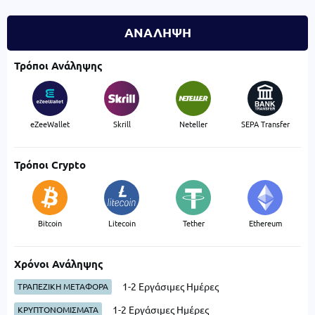
ΑΝΑΛΗΨΗ
Τρόποι Ανάληψης
eZeeWallet
Skrill
Neteller
SEPA Transfer
Τρόποι Crypto
Bitcoin
Litecoin
Tether
Ethereum
Χρόνοι Ανάληψης
1-2 Εργάσιμες Ημέρες
ΤΡΑΠΕΖΙΚΉ ΜΕΤΑΦΟΡΆ
1-2 Εργάσιμες Ημέρες
ΚΡΥΠΤΟΝΟΜΊΣΜΑΤΑ