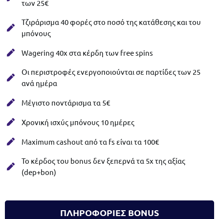
των 25€
Τζιράρισμα 40 φορές στο ποσό της κατάθεσης και του
μπόνους
Wagering 40x στα κέρδη των free spins
Οι περιστροφές ενεργοποιούνται σε παρτίδες των 25
ανά ημέρα
Μέγιστο ποντάρισμα τα 5€
Χρονική ισχύς μπόνους 10 ημέρες
Maximum cashout από τα fs είναι τα 100€
Το κέρδος του bonus δεν ξεπερνά τα 5x της αξίας
(dep+bon)
ΠΛΗΡΟΦΟΡΙΕΣ BONUS