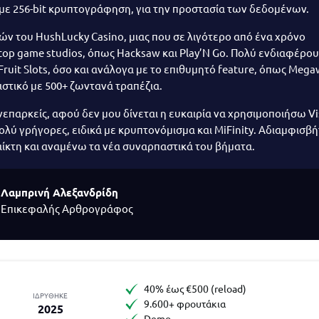
.2 με 256-bit κρυπτογράφηση, για την προστασία των δεδομένων.
ν του HushLucky Casino, μιας που σε λιγότερο από ένα χρόνο
+ top game studios, όπως Hacksaw και Play’N Go. Πολύ ενδιαφέρο
Fruit Slots, όσο και ανάλογα με το επιθυμητό feature, όπως Mega
νιστικό με 500+ ζωντανά τραπέζια.
επαρκείς, αφού δεν μου δίνεται η ευκαιρία να χρησιμοποιήσω Vi
ολύ γρήγορες, ειδικά με κρυπτονόμισμα και MiFinity. Αδιαμφισβή
αίκτη και αναμένω τα νέα συναρπαστικά του βήματα.
Λαμπρινή Αλεξανδρίδη
Επικεφαλής Αρθρογράφος
40% έως €500 (reload)
ΙΔΡΥΘΗΚΕ
9.600+ φρουτάκια
2025
Demo