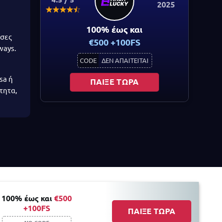
2025
100% έως και
υσες
€500 +100FS
ways.
CODE
ΔΕΝ ΑΠΑΙΤΕΙΤΑΙ
sa ή
ΠΑΙΞΕ ΤΩΡΑ
τητα,
100% έως και
€500
+100FS
ΠΑΙΞΕ ΤΩΡΑ