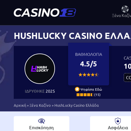
Ξένα Καζί
HUSHLUCKY CASINO ΕΛΛ
ΒΑΘΜΟΛΟΓΙΑ
CA
4.5/5
1
C
Ψηφίστε Εδώ
ΙΔΡΥΘΗΚΕ
2025
(
15
)
Αρχική
»
Ξένα Καζίνο
»
HushLucky Casino Ελλάδα
Επισκόπηση
Ασφάλεια