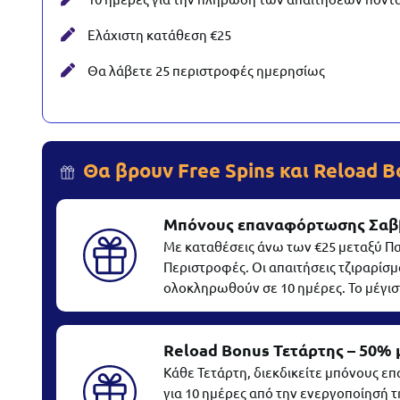
Ελάχιστη κατάθεση €25
Θα λάβετε 25 περιστροφές ημερησίως
Θα βρουν Free Spins και Reload Bo
Μπόνους επαναφόρτωσης Σαββα
Με καταθέσεις άνω των €25 μεταξύ Πα
Περιστροφές. Οι απαιτήσεις τζιραρίσμ
ολοκληρωθούν σε 10 ημέρες. Το μέγισ
Reload Bonus Τετάρτης – 50% 
Κάθε Τετάρτη, διεκδικείτε μπόνους ε
για 10 ημέρες από την ενεργοποίησή τη