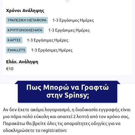
Χρόνοι Ανάληψης
1-3 Εργάσιμες Ημέρες
ΤΡΑΠΕΖΙΚΉ ΜΕΤΑΦΟΡΆ
1-3 Εργάσιμες Ημέρες
ΚΡΥΠΤΟΝΟΜΊΣΜΑΤΑ
1-3 Εργάσιμες Ημέρες
ΚΆΡΤΕΣ
1-3 Εργάσιμες Ημέρες
EWALLETS
Ελάχ. Ανάληψη
€10
Πως Μπορώ να Γραφτώ
στην Spinsy;
Αν δεν έχετε ακόμα λογαριασμό, η διαδικασία εγγραφής είναι
μια πάρα πολύ εύκολη και απαιτεί 2 λεπτά από τον χρόνο σας.
Παρακάτω θα βρείτε όλες τις απαραίτητες οδηγίες για να
ολοκληρώσετε το registration: