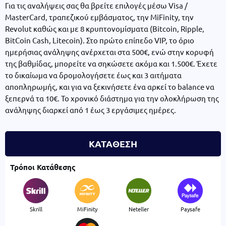
Για τις αναλήψεις σας θα βρείτε επιλογές μέσω Visa /
MasterCard, τραπεζικού εμβάσματος, την MiFinity, την
Revolut καθώς και με 8 κρυπτονομίσματα (Bitcoin, Ripple,
BitCoin Cash, Litecoin). Στο πρώτο επίπεδο VIP, το όριο
ημερήσιας ανάληψης ανέρχεται στα 500€, ενώ στην κορυφή
της βαθμίδας, μπορείτε να σηκώσετε ακόμα και 1.500€. Έχετε
το δικαίωμα να δρομολογήσετε έως και 3 αιτήματα
αποπληρωμής, και για να ξεκινήσετε ένα αρκεί το balance να
ξεπερνά τα 10€. Το χρονικό διάστημα για την ολοκλήρωση της
ανάληψης διαρκεί από 1 έως 3 εργάσιμες ημέρες.
ΚΑΤΑΘΕΣΗ
Τρόποι Κατάθεσης
Skrill
MiFinity
Neteller
Paysafe