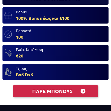
Bonus
100% Bonus έως και
€100
Ποσοστό
100
Ελάχ. Κατάθεση
€20
Τζίρος
Bx6 Dx6
ΠΑΡΕ ΜΠΟΝΟΥΣ