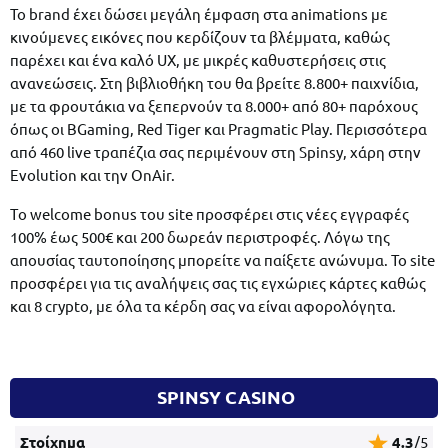
Το brand έχει δώσει μεγάλη έμφαση στα animations με
κινούμενες εικόνες που κερδίζουν τα βλέμματα, καθώς
παρέχει και ένα καλό UX, με μικρές καθυστερήσεις στις
ανανεώσεις. Στη βιβλιοθήκη του θα βρείτε 8.800+ παιχνίδια,
με τα φρουτάκια να ξεπερνούν τα 8.000+ από 80+ παρόχους
όπως οι BGaming, Red Tiger και Pragmatic Play. Περισσότερα
από 460 live τραπέζια σας περιμένουν στη Spinsy, χάρη στην
Evolution και την OnAir.
Tο welcome bonus του site προσφέρει στις νέες εγγραφές
100% έως 500€ και 200 δωρεάν περιστροφές. Λόγω της
απουσίας ταυτοποίησης μπορείτε να παίξετε ανώνυμα. Το site
προσφέρει για τις αναλήψεις σας τις εγχώριες κάρτες καθώς
και 8 crypto, με όλα τα κέρδη σας να είναι αφορολόγητα.
SPINSY CASINO
Στοίχημα
4.3
/5