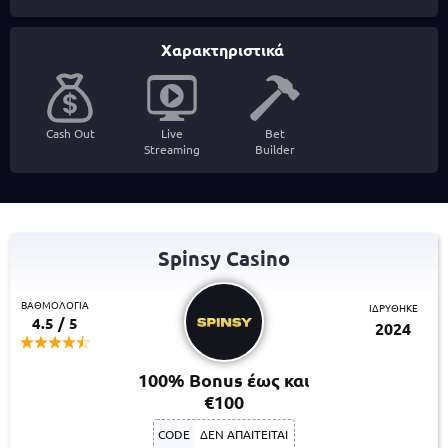
Χαρακτηριστικά
Cash Out
Live
Bet
Streaming
Builder
Spinsy Casino
ΒΑΘΜΟΛΟΓΙΑ
ΙΔΡΥΘΗΚΕ
4.5 / 5
2024
100% Bonus έως και
€100
CODE
ΔΕΝ ΑΠΑΙΤΕΙΤΑΙ