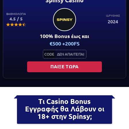
Spinsy Casino
ΒΑΘΜΟΛΟΓΙΑ
ΙΔΡΥΘΗΚΕ
4.5 / 5
2024
100% Bonus έως και
€500 +200FS
CODE
ΔΕΝ ΑΠΑΙΤΕΙΤΑΙ
ΠΑΙΞΕ ΤΩΡΑ
Τι Casino Bonus
Εγγραφής θα Λάβουν οι
18+ στην Spinsy;