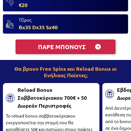
€20
Τζίρος
Bx35 Dx35 Sx40
ΠΑΡΕ ΜΠΟΝΟΥΣ
Θα βρουν Free Spins και Reload Bonus οι
Ενήλικες Παίκτες;
Reload Bonus
Εβδομ
Σαββατοκύριακου 700€ + 50
Δωρε
Δωρεάν Περιστροφές
Από Δευτέρα
κατάθεση τα
Το reload bonus σαββατοκύριακου
από το bonu
ενεργοποιείται την στιγμή που θα
σε ένα δημο
καταθέσετε 50€ και πιστώνει στους παίκτες