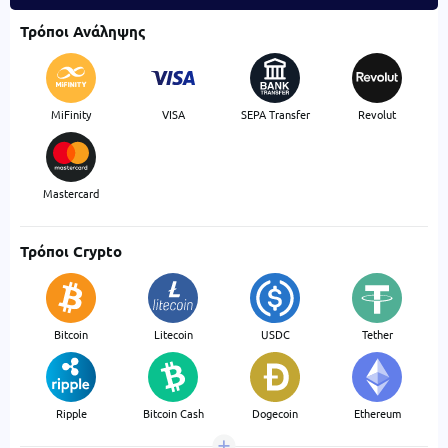
Τρόποι Ανάληψης
MiFinity
VISA
SEPA Transfer
Revolut
Mastercard
Τρόποι Crypto
Bitcoin
Litecoin
USDC
Tether
Ripple
Bitcoin Cash
Dogecoin
Ethereum