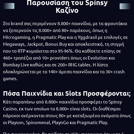
Παρουσίαση του Spinsy
Καζίνο
Στο brand σας περιμένουν 8.800+ παιχνίδια, με τα φρουτάκια
να ξεπερνούν τις 8.000+ από 80+ παρόχους, όπως η
Microgaming, η Pragmatic Play και η Yggdrasil με επιλογές σε
Megaways, Jackpot, Bonus Buy και αποκλειστικά, τη στιγμή
που το RTP κυμαίνεται στο 95-96%. Θα καθίσετε επίσης σε
460+ τραπέζια από 10+ providers όπως οι Evolution και
Bombay Live καθώς και σε 200+ RNG tables. Η λίστα
ολοκληρώνεται με τα 140+ άμεσα παιχνίδια και τα 30+ crash
games.
Πόσα Παιχνίδια και Slots Προσφέρονται;
Κάτι παραπάνω από 8.800+ παιχνίδια προσφέρει το Spinsy
Casino, εκ των οποίων τα 8.000+ είναι slots. Οι διαθέσιμοι
πάροχοι ανέρχονται στους 80+ με καταξιωμένα ονόματα όπως
οι Playson, Spinomenal, PlaynGo και Pragmatic Play.