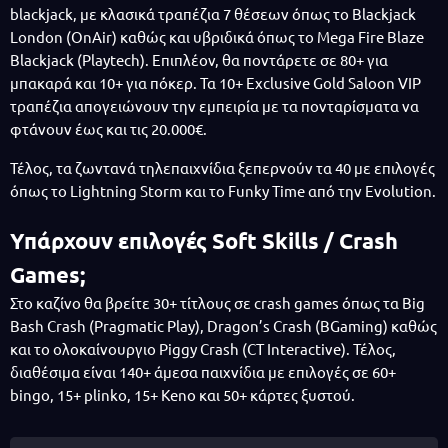
blackjack, με κλασικά τραπέζια 7 θέσεων όπως το Blackjack
London (OnAir) καθώς και υβριδικά όπως το Mega Fire Blaze
Blackjack (Playtech). Επιπλέον, θα ποντάρετε σε 80+ για
μπακαρά και 10+ για πόκερ. Τα 10+ Exclusive Gold Saloon VIP
τραπέζια απογειώνουν την εμπειρία με τα πονταρίσματα να
φτάνουν έως και τις 20.000€.
Τέλος, τα ζωντανά τηλεπαιχνίδια ξεπερνούν τα 40 με επιλογές
όπως το Lightning Storm και το Funky Time από την Evolution.
Υπάρχουν επιλογές Soft Skills / Crash
Games;
Στο καζίνο θα βρείτε 30+ τίτλους σε crash games όπως τα Big
Bash Crash (Pragmatic Play), Dragon’s Crash (BGaming) καθώς
και το ολοκαίνουργιο Piggy Crash (CT Interactive). Τέλος,
διαθέσιμα είναι 140+ άμεσα παιχνίδια με επιλογές σε 60+
bingo, 15+ plinko, 15+ Keno και 50+ κάρτες ξυστού.