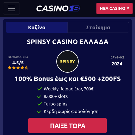
ΝEA CASINO
Καζίνο
Στοίχημα
SPINSY CASINO ΕΛΛΆΔΑ
ΒΑΘΜΟΛΟΓΙΑ
ΙΔΡΥΘΗΚΕ
4.5/5
2024
100% Bonus έως και
€500 +200FS
Weekly Reload έως 700€
8.000+ slots
Turbo spins
Κέρδη χωρίς φορολόγηση
ΠΑΊΞΕ ΤΏΡΑ