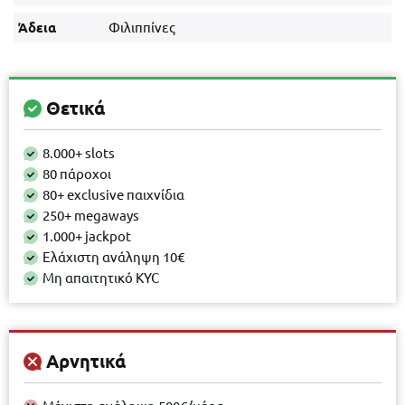
Άδεια
Φιλιππίνες
Θετικά
8.000+ slots
80 πάροχοι
80+ exclusive παιχνίδια
250+ megaways
1.000+ jackpot
Ελάχιστη ανάληψη 10€
Μη απαιτητικό KYC
Αρνητικά